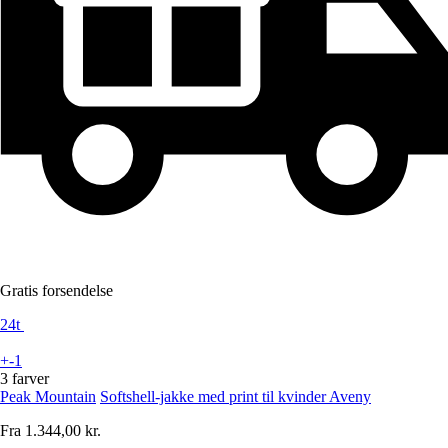
Gratis forsendelse
24t
+-1
3 farver
Peak Mountain
Softshell-jakke med print til kvinder Aveny
Fra
1.344,00 kr.