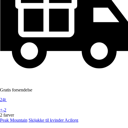
Gratis forsendelse
24t
+-2
2 farver
Peak Mountain
Skijakke til kvinder Acilorg