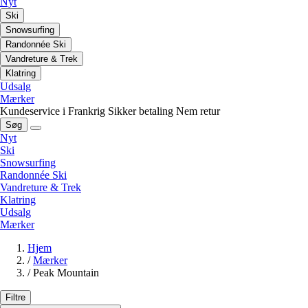
Nyt
Ski
Snowsurfing
Randonnée Ski
Vandreture & Trek
Klatring
Udsalg
Mærker
Kundeservice i Frankrig
Sikker betaling
Nem retur
Søg
Nyt
Ski
Snowsurfing
Randonnée Ski
Vandreture & Trek
Klatring
Udsalg
Mærker
Hjem
/
Mærker
/
Peak Mountain
Filtre