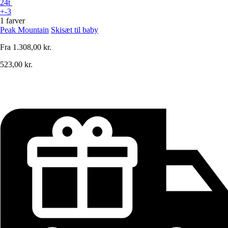
24t
+-3
1 farver
Peak Mountain
Skisæt til baby
Fra
1.308,00 kr.
523,00 kr.