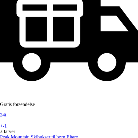
Gratis forsendelse
24t
+-1
3 farver
Peak Mountain
Skibukser til børn Eltaro