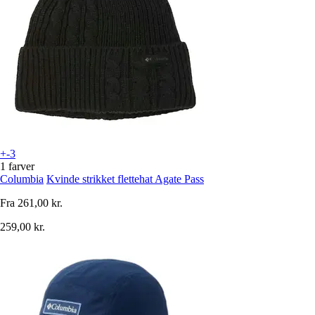
+-3
1 farver
Columbia
Kvinde strikket flettehat Agate Pass
Fra
261,00 kr.
259,00 kr.