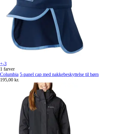
+-3
1 farver
Columbia
5-panel cap med nakkebeskyttelse til børn
195,00 kr.