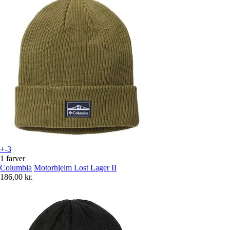
+-3
1 farver
Columbia
Motorhjelm Lost Lager II
186,00 kr.