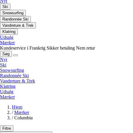
Nyt
Ski
Snowsurfing
Randonnée Ski
Vandreture & Trek
Klatring
Udsalg
Mærker
Kundeservice i Frankrig
Sikker betaling
Nem retur
Søg
Nyt
Ski
Snowsurfing
Randonnée Ski
Vandreture & Trek
Klatring
Udsalg
Mærker
Hjem
/
Mærker
/
Columbia
Filtre