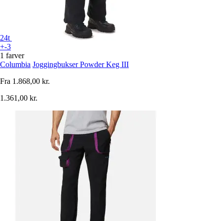
24t
+-3
1 farver
Columbia
Joggingbukser Powder Keg III
Fra
1.868,00 kr.
1.361,00 kr.