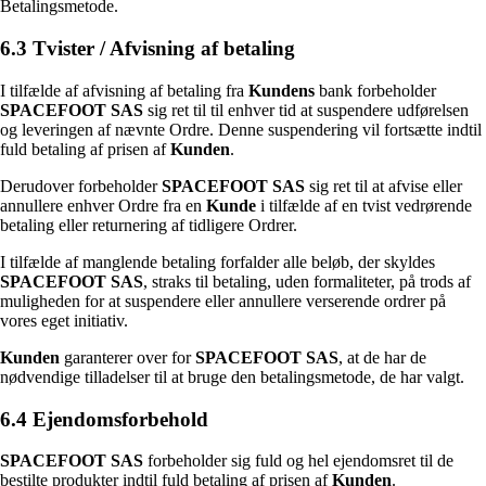
Betalingsmetode.
6.3 Tvister / Afvisning af betaling
I tilfælde af afvisning af betaling fra
Kundens
bank forbeholder
SPACEFOOT SAS
sig ret til til enhver tid at suspendere udførelsen
og leveringen af nævnte Ordre. Denne suspendering vil fortsætte indtil
fuld betaling af prisen af
Kunden
.
Derudover forbeholder
SPACEFOOT SAS
sig ret til at afvise eller
annullere enhver Ordre fra en
Kunde
i tilfælde af en tvist vedrørende
betaling eller returnering af tidligere Ordrer.
I tilfælde af manglende betaling forfalder alle beløb, der skyldes
SPACEFOOT SAS
, straks til betaling, uden formaliteter, på trods af
muligheden for at suspendere eller annullere verserende ordrer på
vores eget initiativ.
Kunden
garanterer over for
SPACEFOOT SAS
, at de har de
nødvendige tilladelser til at bruge den betalingsmetode, de har valgt.
6.4 Ejendomsforbehold
SPACEFOOT SAS
forbeholder sig fuld og hel ejendomsret til de
bestilte produkter indtil fuld betaling af prisen af
Kunden
.