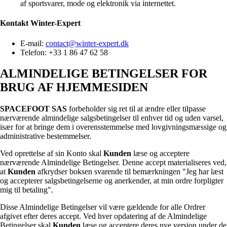
af sportsvarer, mode og elektronik via internettet.
Kontakt
Winter-Expert
E-mail:
contact@winter-expert.dk
Telefon: +33 1 86 47 62 58
ALMINDELIGE BETINGELSER FOR
BRUG AF HJEMMESIDEN
SPACEFOOT SAS
forbeholder sig ret til at ændre eller tilpasse
nærværende almindelige salgsbetingelser til enhver tid og uden varsel,
især for at bringe dem i overensstemmelse med lovgivningsmæssige og
administrative bestemmelser.
Ved oprettelse af sin Konto skal
Kunden
læse og acceptere
nærværende Almindelige Betingelser. Denne accept materialiseres ved,
at
Kunden
afkrydser boksen svarende til bemærkningen "Jeg har læst
og accepterer salgsbetingelserne og anerkender, at min ordre forpligter
mig til betaling".
Disse Almindelige Betingelser vil være gældende for alle Ordrer
afgivet efter deres accept. Ved hver opdatering af de Almindelige
Betingelser skal
Kunden
læse og acceptere deres nye version under de