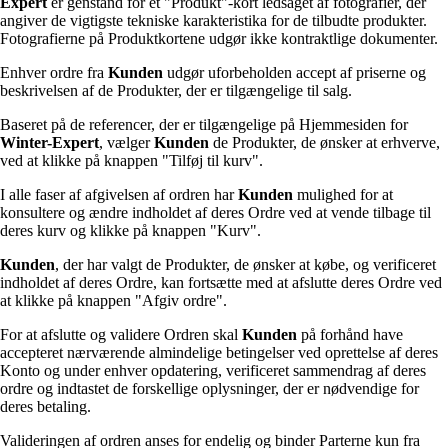
Expert
er genstand for et "Produkt"-kort ledsaget af fotografier, der
angiver de vigtigste tekniske karakteristika for de tilbudte produkter.
Fotografierne på Produktkortene udgør ikke kontraktlige dokumenter.
Enhver ordre fra
Kunden
udgør uforbeholden accept af priserne og
beskrivelsen af de Produkter, der er tilgængelige til salg.
Baseret på de referencer, der er tilgængelige på Hjemmesiden for
Winter-Expert
, vælger
Kunden
de Produkter, de ønsker at erhverve,
ved at klikke på knappen "Tilføj til kurv".
I alle faser af afgivelsen af ordren har
Kunden
mulighed for at
konsultere og ændre indholdet af deres Ordre ved at vende tilbage til
deres kurv og klikke på knappen "Kurv".
Kunden
, der har valgt de Produkter, de ønsker at købe, og verificeret
indholdet af deres Ordre, kan fortsætte med at afslutte deres Ordre ved
at klikke på knappen "Afgiv ordre".
For at afslutte og validere Ordren skal
Kunden
på forhånd have
accepteret nærværende almindelige betingelser ved oprettelse af deres
Konto og under enhver opdatering, verificeret sammendrag af deres
ordre og indtastet de forskellige oplysninger, der er nødvendige for
deres betaling.
Valideringen af ordren anses for endelig og binder Parterne kun fra