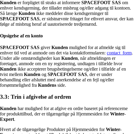
Kunden
er forpligtet til straks at informere
SPACEFOOT SAS
om
enhver kendsgerning, der tillader misbrug og/eller adgang til kontoen.
Så længe
Kunden
ikke meddeler disse kendsgerninger til
SPACEFOOT SAS
, er sidstnævnte fritaget for ethvert ansvar, der kan
følge af misbrug heraf af uautoriserede tredjemænd.
Opsigelse af en konto
SPACEFOOT SAS
giver
Kunden
mulighed for at afmelde sig til
enhver tid ved at anmode om det via kontaktformularen:
contact_form
.
Under alle omstændigheder kan
Kunden
, når afmeldingen er
foretaget, anmode om en ny registrering, undtagen i tilfælde hvor
Kunden
ikke accepterer brugsbetingelserne og/eller i tilfælde af en
tvist mellem
Kunden
og
SPACEFOOT SAS
, der er under
behandling eller afsluttet med anerkendelse af en fejl og/eller
forsømmelighed fra
Kundens
side.
3.3: Trin i afgivelse af ordren
Kunden
har mulighed for at afgive en ordre baseret på referencerne
for produkttilbud, der er tilgængelige på Hjemmesiden for
Winter-
Expert
.
Hvert af de tilgængelige Produkter på Hjemmesiden for
Winter-