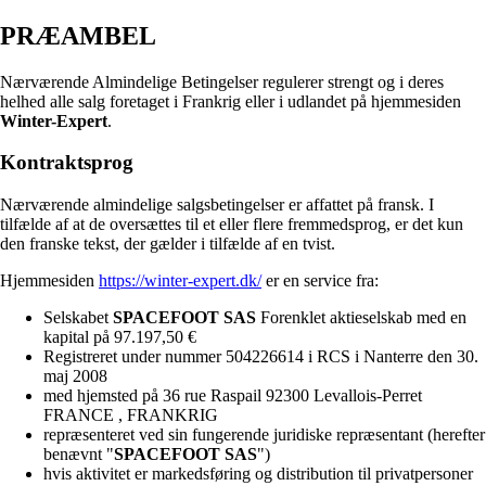
PRÆAMBEL
Nærværende Almindelige Betingelser regulerer strengt og i deres
helhed alle salg foretaget i Frankrig eller i udlandet på hjemmesiden
Winter-Expert
.
Kontraktsprog
Nærværende almindelige salgsbetingelser er affattet på fransk. I
tilfælde af at de oversættes til et eller flere fremmedsprog, er det kun
den franske tekst, der gælder i tilfælde af en tvist.
Hjemmesiden
https://winter-expert.dk/
er en service fra:
Selskabet
SPACEFOOT SAS
Forenklet aktieselskab med en
kapital på 97.197,50 €
Registreret under nummer 504226614 i RCS i Nanterre den 30.
maj 2008
med hjemsted på 36 rue Raspail 92300 Levallois-Perret
FRANCE , FRANKRIG
repræsenteret ved sin fungerende juridiske repræsentant (herefter
benævnt "
SPACEFOOT SAS
")
hvis aktivitet er markedsføring og distribution til privatpersoner