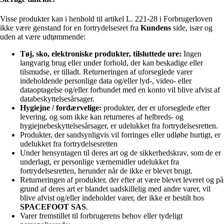
Visse produkter kan i henhold til artikel L. 221-28 i Forbrugerloven
ikke være genstand for en fortrydelsesret fra
Kundens
side, især og
uden at være udtømmende:
Tøj, sko, elektroniske produkter, tilsluttede ure:
Ingen
langvarig brug eller under forhold, der kan beskadige eller
tilsmudse, er tilladt. Returneringen af uforseglede varer
indeholdende personlige data og/eller lyd-, video- eller
dataoptagelse og/eller forbundet med en konto vil blive afvist af
databeskyttelsesårsager.
Hygiejne / fordærvelige:
produkter, der er uforseglede efter
levering, og som ikke kan returneres af helbreds- og
hygiejnebeskyttelsesårsager, er udelukket fra fortrydelsesretten.
Produkter, der sandsynligvis vil forringes eller udløbe hurtigt, er
udelukket fra fortrydelsesretten
Under hensyntagen til deres art og de sikkerhedskrav, som de er
underlagt, er personlige værnemidler udelukket fra
fortrydelsesretten, herunder når de ikke er blevet brugt.
Returneringen af produkter, der efter at være blevet leveret og på
grund af deres art er blandet uadskillelig med andre varer, vil
blive afvist og/eller indeholder varer, der ikke er bestilt hos
SPACEFOOT SAS
.
Varer fremstillet til forbrugerens behov eller tydeligt