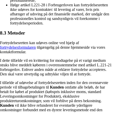
personaliserede;
Ifølge artikel L221-28 i Forbrugerloven kan fortrydelsesretten
ikke udøves for kontrakter: til levering af varer, hvis pris
afhænger af udsving på det finansielle marked, der undgår den
professionelles kontrol og sandsynligvis vil forekomme i
fortrydelsesperioden.
8.3 Metoder
Fortrydelsesretten kan udøves online ved hjælp af
fortrydelsesformularen
tilgængelig på denne hjemmeside via vores
kontaktformular.
I dette tilfælde vil en kvittering for modtagelse på et varigt medium
straks blive meddelt køberen i overensstemmelse med artikel L.221-21
forbrugerlov. Enhver anden måde at erklære fortrydelse accepteres.
Den skal være utvetydig og udtrykke viljen til at fortryde.
I tilfælde af udøvelse af fortrydelsesretten inden for den ovennævnte
periode vil tilbagebetalingen til
Kunden
omfatte alle beløb, de har
betalt for købet af produktet (købspris inklusive moms, standard
Leveringsomkostninger for Produktet), eksklusive
produktreturomkostninger, som vil forblive på deres bekostning.
Kunden
vil ikke blive refunderet for eventuelle yderligere
omkostninger forbundet med en dyrere leveringsmetode end den