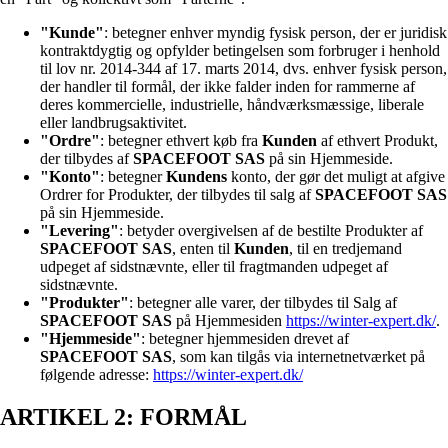
"Kunde"
: betegner enhver myndig fysisk person, der er juridisk
kontraktdygtig og opfylder betingelsen som forbruger i henhold
til lov nr. 2014-344 af 17. marts 2014, dvs. enhver fysisk person,
der handler til formål, der ikke falder inden for rammerne af
deres kommercielle, industrielle, håndværksmæssige, liberale
eller landbrugsaktivitet.
"Ordre"
: betegner ethvert køb fra
Kunden
af ethvert Produkt,
der tilbydes af
SPACEFOOT SAS
på sin Hjemmeside.
"Konto"
: betegner
Kundens
konto, der gør det muligt at afgive
Ordrer for Produkter, der tilbydes til salg af
SPACEFOOT SAS
på sin Hjemmeside.
"Levering"
: betyder overgivelsen af de bestilte Produkter af
SPACEFOOT SAS
, enten til
Kunden
, til en tredjemand
udpeget af sidstnævnte, eller til fragtmanden udpeget af
sidstnævnte.
"Produkter"
: betegner alle varer, der tilbydes til Salg af
SPACEFOOT SAS
på Hjemmesiden
https://winter-expert.dk/
.
"Hjemmeside"
: betegner hjemmesiden drevet af
SPACEFOOT SAS
, som kan tilgås via internetnetværket på
følgende adresse:
https://winter-expert.dk/
ARTIKEL 2: FORMÅL