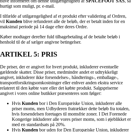
blive informeret om denne utilgængelighed af
SPACEFOOT SAS
, så
hurtigt som muligt, pr. e-mail.
I tilfælde af utilgængelighed af et produkt efter validering af Ordren,
vil
Kunden
blive refunderet alle de beløb, der er betalt inden for en
maksimal periode på 14 dage efter deres Ordre.
Køber modtager derefter fuld tilbagebetaling af de betalte beløb i
henhold til de af sælger angivne betingelser.
ARTIKEL 5: PRIS
De priser, der er angivet for hvert produkt, inkluderer eventuelle
gældende skatter. Disse priser, medmindre andet er udtrykkeligt
angivet, inkluderer ikke forsendelses-, håndterings-, emballage-,
transportforsikringsomkostninger eller enhver anden ekstra service
relateret til den købte vare eller det købte produkt. Salgspriserne
angivet i vores online butikker præsenteres som følger:
Hvis
Kunden
bor i Den Europæiske Union, inkluderer alle
priser moms, men Udbyderen fratrækker dette beløb fra totalen,
hvis forsendelsen foretages til momsfrie zoner. I Det Forenede
Kongerige inkluderer alle vores priser moms, som i øjeblikket er
med en standardsats på 20%.
Hvis
Kunden
bor uden for Den Europæiske Union, inkluderer