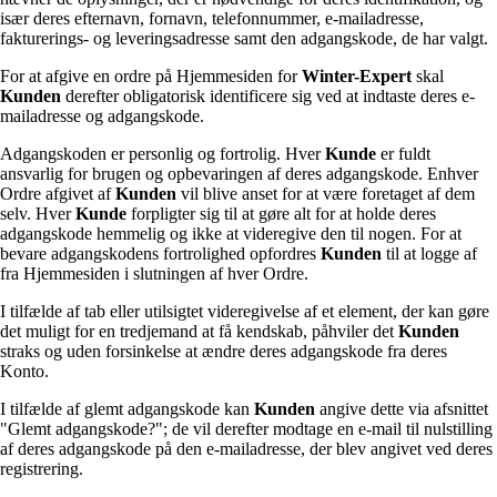
især deres efternavn, fornavn, telefonnummer, e-mailadresse,
fakturerings- og leveringsadresse samt den adgangskode, de har valgt.
For at afgive en ordre på Hjemmesiden for
Winter-Expert
skal
Kunden
derefter obligatorisk identificere sig ved at indtaste deres e-
mailadresse og adgangskode.
Adgangskoden er personlig og fortrolig. Hver
Kunde
er fuldt
ansvarlig for brugen og opbevaringen af deres adgangskode. Enhver
Ordre afgivet af
Kunden
vil blive anset for at være foretaget af dem
selv. Hver
Kunde
forpligter sig til at gøre alt for at holde deres
adgangskode hemmelig og ikke at videregive den til nogen. For at
bevare adgangskodens fortrolighed opfordres
Kunden
til at logge af
fra Hjemmesiden i slutningen af hver Ordre.
I tilfælde af tab eller utilsigtet videregivelse af et element, der kan gøre
det muligt for en tredjemand at få kendskab, påhviler det
Kunden
straks og uden forsinkelse at ændre deres adgangskode fra deres
Konto.
I tilfælde af glemt adgangskode kan
Kunden
angive dette via afsnittet
"Glemt adgangskode?"; de vil derefter modtage en e-mail til nulstilling
af deres adgangskode på den e-mailadresse, der blev angivet ved deres
registrering.