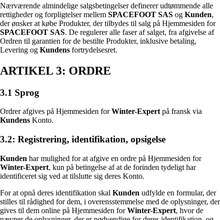
Nærværende almindelige salgsbetingelser definerer udtømmende alle
rettigheder og forpligtelser mellem
SPACEFOOT SAS
og
Kunden
,
der ønsker at købe Produkter, der tilbydes til salg på Hjemmesiden for
SPACEFOOT SAS
. De regulerer alle faser af salget, fra afgivelse af
Ordren til garantien for de bestilte Produkter, inklusive betaling,
Levering og
Kundens
fortrydelsesret.
ARTIKEL 3: ORDRE
3.1 Sprog
Ordrer afgives på Hjemmesiden for
Winter-Expert
på fransk via
Kundens
Konto.
3.2: Registrering, identifikation, opsigelse
Kunden
har mulighed for at afgive en ordre på Hjemmesiden for
Winter-Expert
, kun på betingelse af at de forinden tydeligt har
identificeret sig ved at tilslutte sig deres Konto.
For at opnå deres identifikation skal
Kunden
udfylde en formular, der
stilles til rådighed for dem, i overensstemmelse med de oplysninger, der
gives til dem online på Hjemmesiden for
Winter-Expert
, hvor de
nævner de oplysninger, der er nødvendige for deres identifikation, og