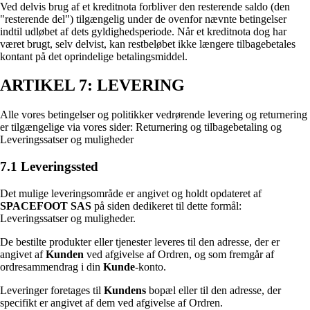
Ved delvis brug af et kreditnota forbliver den resterende saldo (den
"resterende del") tilgængelig under de ovenfor nævnte betingelser
indtil udløbet af dets gyldighedsperiode. Når et kreditnota dog har
været brugt, selv delvist, kan restbeløbet ikke længere tilbagebetales
kontant på det oprindelige betalingsmiddel.
ARTIKEL 7: LEVERING
Alle vores betingelser og politikker vedrørende levering og returnering
er tilgængelige via vores sider: Returnering og tilbagebetaling og
Leveringssatser og muligheder
7.1 Leveringssted
Det mulige leveringsområde er angivet og holdt opdateret af
SPACEFOOT SAS
på siden dedikeret til dette formål:
Leveringssatser og muligheder.
De bestilte produkter eller tjenester leveres til den adresse, der er
angivet af
Kunden
ved afgivelse af Ordren, og som fremgår af
ordresammendrag i din
Kunde
-konto.
Leveringer foretages til
Kundens
bopæl eller til den adresse, der
specifikt er angivet af dem ved afgivelse af Ordren.