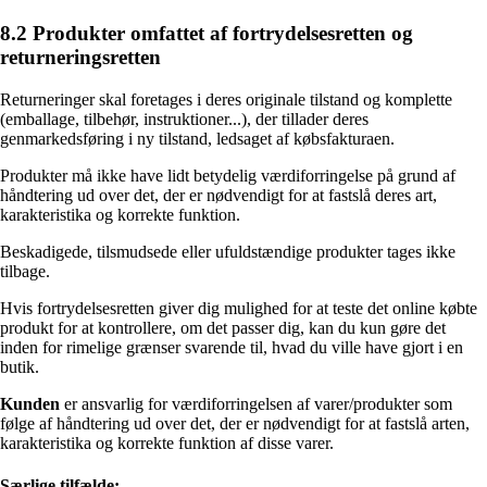
8.2 Produkter omfattet af fortrydelsesretten og
returneringsretten
Returneringer skal foretages i deres originale tilstand og komplette
(emballage, tilbehør, instruktioner...), der tillader deres
genmarkedsføring i ny tilstand, ledsaget af købsfakturaen.
Produkter må ikke have lidt betydelig værdiforringelse på grund af
håndtering ud over det, der er nødvendigt for at fastslå deres art,
karakteristika og korrekte funktion.
Beskadigede, tilsmudsede eller ufuldstændige produkter tages ikke
tilbage.
Hvis fortrydelsesretten giver dig mulighed for at teste det online købte
produkt for at kontrollere, om det passer dig, kan du kun gøre det
inden for rimelige grænser svarende til, hvad du ville have gjort i en
butik.
Kunden
er ansvarlig for værdiforringelsen af varer/produkter som
følge af håndtering ud over det, der er nødvendigt for at fastslå arten,
karakteristika og korrekte funktion af disse varer.
Særlige tilfælde: