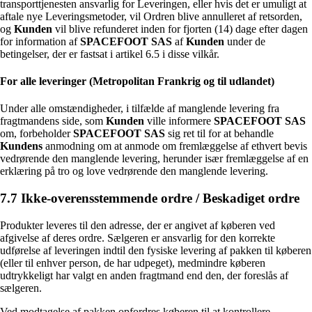
transporttjenesten ansvarlig for Leveringen, eller hvis det er umuligt at
aftale nye Leveringsmetoder, vil Ordren blive annulleret af retsorden,
og
Kunden
vil blive refunderet inden for fjorten (14) dage efter dagen
for information af
SPACEFOOT SAS
af
Kunden
under de
betingelser, der er fastsat i artikel 6.5 i disse vilkår.
For alle leveringer (Metropolitan Frankrig og til udlandet)
Under alle omstændigheder, i tilfælde af manglende levering fra
fragtmandens side, som
Kunden
ville informere
SPACEFOOT SAS
om, forbeholder
SPACEFOOT SAS
sig ret til for at behandle
Kundens
anmodning om at anmode om fremlæggelse af ethvert bevis
vedrørende den manglende levering, herunder især fremlæggelse af en
erklæring på tro og love vedrørende den manglende levering.
7.7 Ikke-overensstemmende ordre / Beskadiget ordre
Produkter leveres til den adresse, der er angivet af køberen ved
afgivelse af deres ordre. Sælgeren er ansvarlig for den korrekte
udførelse af leveringen indtil den fysiske levering af pakken til køberen
(eller til enhver person, de har udpeget), medmindre køberen
udtrykkeligt har valgt en anden fragtmand end den, der foreslås af
sælgeren.
Ved modtagelse af pakken opfordres køberen til at kontrollere