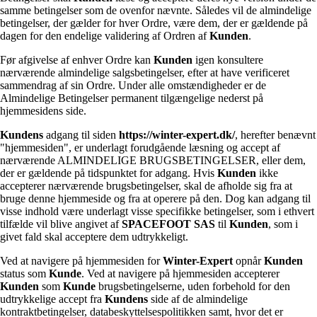
samme betingelser som de ovenfor nævnte. Således vil de almindelige
betingelser, der gælder for hver Ordre, være dem, der er gældende på
dagen for den endelige validering af Ordren af
Kunden
.
Før afgivelse af enhver Ordre kan
Kunden
igen konsultere
nærværende almindelige salgsbetingelser, efter at have verificeret
sammendrag af sin Ordre. Under alle omstændigheder er de
Almindelige Betingelser permanent tilgængelige nederst på
hjemmesidens side.
Kundens
adgang til siden
https://winter-expert.dk/
, herefter benævnt
"hjemmesiden", er underlagt forudgående læsning og accept af
nærværende ALMINDELIGE BRUGSBETINGELSER, eller dem,
der er gældende på tidspunktet for adgang. Hvis
Kunden
ikke
accepterer nærværende brugsbetingelser, skal de afholde sig fra at
bruge denne hjemmeside og fra at operere på den. Dog kan adgang til
visse indhold være underlagt visse specifikke betingelser, som i ethvert
tilfælde vil blive angivet af
SPACEFOOT SAS
til
Kunden
, som i
givet fald skal acceptere dem udtrykkeligt.
Ved at navigere på hjemmesiden for
Winter-Expert
opnår
Kunden
status som
Kunde
. Ved at navigere på hjemmesiden accepterer
Kunden
som
Kunde
brugsbetingelserne, uden forbehold for den
udtrykkelige accept fra
Kundens
side af de almindelige
kontraktbetingelser, databeskyttelsespolitikken samt, hvor det er