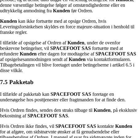
denne væsentlige betingelse følger af omstændighederne eller en
udtrykkelig anmodning fra
Kunden
før Ordren.
Kunden
kan ikke fortsætte med at opsige Ordren, hvis
Leveringsforsinkelsen skyldes en force majeure-situation i henhold til
franske regler.
I tilfælde af opsigelse af Ordren af
Kunden
, under de ovenfor
beskrevne betingelser, vil
SPACEFOOT SAS
fortsætte med at
refundere
Kunden
efter dagen for modtagelse af
SPACEFOOT SAS
af opsigelsesanmodningen sendt af
Kunden
via kontaktformularen.
Tilbagebetalingen vil blive foretaget under betingelserne i artikel 6.5 i
disse vilkår.
7.5 Pakketab
I tilfælde af pakketab kan
SPACEFOOT SAS
foretage en
undersøgelse hos posttjenester eller fragtmanden for at finde den.
Hvis Ordren findes, sendes den straks tilbage til
Kunden
, på eksklusiv
bekostning af
SPACEFOOT SAS
.
Hvis Ordren ikke findes, vil
SPACEFOOT SAS
kontakte
Kunden
for at afgøre, om sidstnævnte ønsker at få genudsendelse eller
tilbagebetaling af Ordren. I mangel af svar fra sidstnævnte inden for