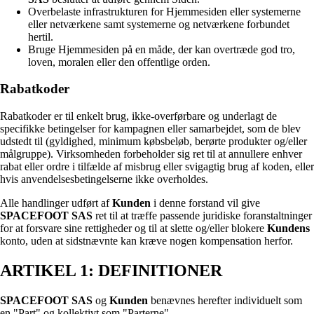
Overbelaste infrastrukturen for Hjemmesiden eller systemerne
eller netværkene samt systemerne og netværkene forbundet
hertil.
Bruge Hjemmesiden på en måde, der kan overtræde god tro,
loven, moralen eller den offentlige orden.
Rabatkoder
Rabatkoder er til enkelt brug, ikke-overførbare og underlagt de
specifikke betingelser for kampagnen eller samarbejdet, som de blev
udstedt til (gyldighed, minimum købsbeløb, berørte produkter og/eller
målgruppe). Virksomheden forbeholder sig ret til at annullere enhver
rabat eller ordre i tilfælde af misbrug eller svigagtig brug af koden, eller
hvis anvendelsesbetingelserne ikke overholdes.
Alle handlinger udført af
Kunden
i denne forstand vil give
SPACEFOOT SAS
ret til at træffe passende juridiske foranstaltninger
for at forsvare sine rettigheder og til at slette og/eller blokere
Kundens
konto, uden at sidstnævnte kan kræve nogen kompensation herfor.
ARTIKEL 1: DEFINITIONER
SPACEFOOT SAS
og
Kunden
benævnes herefter individuelt som
en "Part" og kollektivt som "Parterne".