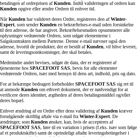
betalingen af ordreprisen af
Kunden
. Indtil valideringen af ordren kan
Kunden
opgive eller ændre Ordren til enhver tid.
Når
Kunden
har valideret deres Ordre, registreres den af
Winter-
Expert
, som sender
Kunden
en bekræftelses-e-mail uden forsinkelse
til den adresse, de har angivet. Bekræftelsesmailen opsummerer alle
oplysninger vedrørende Ordren, som udgør elementerne i
Salgskontrakten mellem Parterne. Denne e-mail nævner også den
adresse, hvortil de produkter, der er bestilt af
Kunden
, vil blive leveret,
samt de leveringsomkostninger, der skal betales.
Medmindre andet bevises, udgør de data, der er registreret af
tjenesterne hos
SPACEFOOT SAS
, bevis for alle elementer
vedrørende Ordren, især med hensyn til dens art, indhold, pris og dato.
For at bekæmpe bedrageri forbeholder
SPACEFOOT SAS
sig ret til
at anmode
Kunden
om ethvert dokument, der er nødvendigt for at
verificere deres identitet, ægtheden af deres betalingsmiddel og/eller
deres bopæl.
Enhver ændring af en Ordre efter dens validering af
Kunden
kræver
forudgående skriftlig aftale via e-mail fra
Winter-Expert
. De
ændringer, som
Kunden
ønsker, kan, hvis de accepteres af
SPACEFOOT SAS
, føre til en variation i prisen (f.eks. især som følge
af et produktskifte) samt de oprindeligt aftalte leveringsbetingelser i