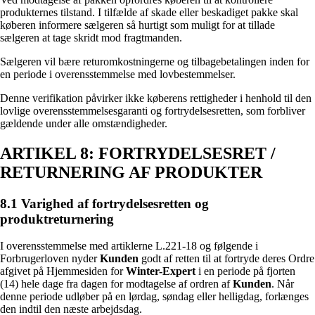
produkternes tilstand. I tilfælde af skade eller beskadiget pakke skal
køberen informere sælgeren så hurtigt som muligt for at tillade
sælgeren at tage skridt mod fragtmanden.
Sælgeren vil bære returomkostningerne og tilbagebetalingen inden for
en periode i overensstemmelse med lovbestemmelser.
Denne verifikation påvirker ikke køberens rettigheder i henhold til den
lovlige overensstemmelsesgaranti og fortrydelsesretten, som forbliver
gældende under alle omstændigheder.
ARTIKEL 8: FORTRYDELSESRET /
RETURNERING AF PRODUKTER
8.1 Varighed af fortrydelsesretten og
produktreturnering
I overensstemmelse med artiklerne L.221-18 og følgende i
Forbrugerloven nyder
Kunden
godt af retten til at fortryde deres Ordre
afgivet på Hjemmesiden for
Winter-Expert
i en periode på fjorten
(14) hele dage fra dagen for modtagelse af ordren af
Kunden
. Når
denne periode udløber på en lørdag, søndag eller helligdag, forlænges
den indtil den næste arbejdsdag.