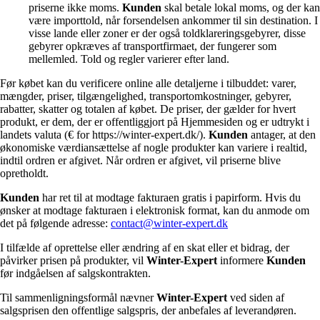
priserne ikke moms.
Kunden
skal betale lokal moms, og der kan
være importtold, når forsendelsen ankommer til sin destination. I
visse lande eller zoner er der også toldklareringsgebyrer, disse
gebyrer opkræves af transportfirmaet, der fungerer som
mellemled. Told og regler varierer efter land.
Før købet kan du verificere online alle detaljerne i tilbuddet: varer,
mængder, priser, tilgængelighed, transportomkostninger, gebyrer,
rabatter, skatter og totalen af købet. De priser, der gælder for hvert
produkt, er dem, der er offentliggjort på Hjemmesiden og er udtrykt i
landets valuta (€ for https://winter-expert.dk/).
Kunden
antager, at den
økonomiske værdiansættelse af nogle produkter kan variere i realtid,
indtil ordren er afgivet. Når ordren er afgivet, vil priserne blive
opretholdt.
Kunden
har ret til at modtage fakturaen gratis i papirform. Hvis du
ønsker at modtage fakturaen i elektronisk format, kan du anmode om
det på følgende adresse:
contact@winter-expert.dk
I tilfælde af oprettelse eller ændring af en skat eller et bidrag, der
påvirker prisen på produkter, vil
Winter-Expert
informere
Kunden
før indgåelsen af salgskontrakten.
Til sammenligningsformål nævner
Winter-Expert
ved siden af
salgsprisen den offentlige salgspris, der anbefales af leverandøren.