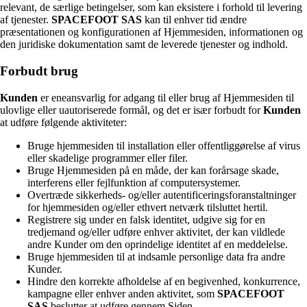
relevant, de særlige betingelser, som kan eksistere i forhold til levering
af tjenester.
SPACEFOOT SAS
kan til enhver tid ændre
præsentationen og konfigurationen af Hjemmesiden, informationen og
den juridiske dokumentation samt de leverede tjenester og indhold.
Forbudt brug
Kunden
er eneansvarlig for adgang til eller brug af Hjemmesiden til
ulovlige eller uautoriserede formål, og det er især forbudt for
Kunden
at udføre følgende aktiviteter:
Bruge hjemmesiden til installation eller offentliggørelse af virus
eller skadelige programmer eller filer.
Bruge Hjemmesiden på en måde, der kan forårsage skade,
interferens eller fejlfunktion af computersystemer.
Overtræde sikkerheds- og/eller autentificeringsforanstaltninger
for hjemmesiden og/eller ethvert netværk tilsluttet hertil.
Registrere sig under en falsk identitet, udgive sig for en
tredjemand og/eller udføre enhver aktivitet, der kan vildlede
andre Kunder om den oprindelige identitet af en meddelelse.
Bruge hjemmesiden til at indsamle personlige data fra andre
Kunder.
Hindre den korrekte afholdelse af en begivenhed, konkurrence,
kampagne eller enhver anden aktivitet, som
SPACEFOOT
SAS
beslutter at udføre gennem Siden.