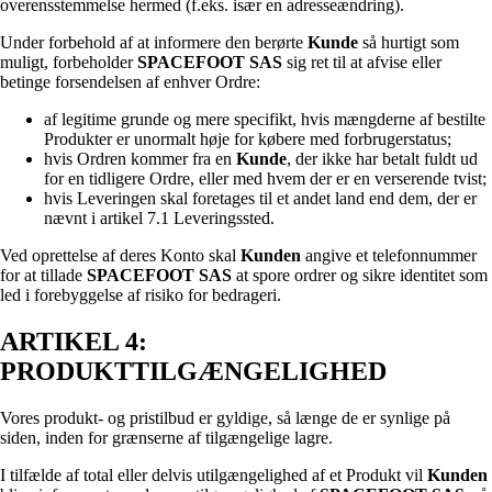
overensstemmelse hermed (f.eks. især en adresseændring).
Under forbehold af at informere den berørte
Kunde
så hurtigt som
muligt, forbeholder
SPACEFOOT SAS
sig ret til at afvise eller
betinge forsendelsen af enhver Ordre:
af legitime grunde og mere specifikt, hvis mængderne af bestilte
Produkter er unormalt høje for købere med forbrugerstatus;
hvis Ordren kommer fra en
Kunde
, der ikke har betalt fuldt ud
for en tidligere Ordre, eller med hvem der er en verserende tvist;
hvis Leveringen skal foretages til et andet land end dem, der er
nævnt i artikel 7.1 Leveringssted.
Ved oprettelse af deres Konto skal
Kunden
angive et telefonnummer
for at tillade
SPACEFOOT SAS
at spore ordrer og sikre identitet som
led i forebyggelse af risiko for bedrageri.
ARTIKEL 4:
PRODUKTTILGÆNGELIGHED
Vores produkt- og pristilbud er gyldige, så længe de er synlige på
siden, inden for grænserne af tilgængelige lagre.
I tilfælde af total eller delvis utilgængelighed af et Produkt vil
Kunden