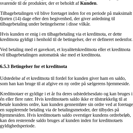
svarende til de produkter, der er beholdt af
Kunden
.
Tilbagebetalingen vil blive foretaget inden for en periode på maksimalt
fjorten (14) dage efter den begivenhed, der giver anledning til
tilbagebetaling under betingelserne i disse vilkår.
Hvis kunden er enig i en tilbagebetaling via et kreditnota, er dette
kreditnota gyldigt i henhold til de betingelser, der er defineret nedenfor.
Ved betaling med et gavekort, et loyalitetskreditnota eller et kreditnota
vil tilbagebetalingen automatisk ske med et kreditnota.
6.5.3 Betingelser for et kreditnota
Udstedelse af et kreditnota til fordel for kunden giver ham en saldo,
som han kan bruge til at afgive en ny ordre på sælgerens hjemmeside.
Kreditnotaer er gyldige i et år fra deres udstedelsesdato og kan bruges i
én eller flere rater. Hvis kreditnotaets saldo ikke er tilstrækkelig til at
betale kundens ordre, kan kunden gennemføre sin ordre ved at foretage
en supplerende betaling via de betalingsmetoder, der tilbydes på
hjemmesiden. Hvis kreditnotaets saldo overstiger kundens ordrebeløb,
kan den resterende saldo bruges af kunden inden for kreditnotaets
gyldighedsperiode.