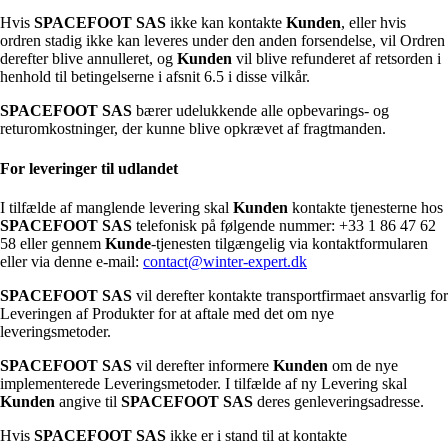
Hvis
SPACEFOOT SAS
ikke kan kontakte
Kunden
, eller hvis
ordren stadig ikke kan leveres under den anden forsendelse, vil Ordren
derefter blive annulleret, og
Kunden
vil blive refunderet af retsorden i
henhold til betingelserne i afsnit 6.5 i disse vilkår.
SPACEFOOT SAS
bærer udelukkende alle opbevarings- og
returomkostninger, der kunne blive opkrævet af fragtmanden.
For leveringer til udlandet
I tilfælde af manglende levering skal
Kunden
kontakte tjenesterne hos
SPACEFOOT SAS
telefonisk på følgende nummer: +33 1 86 47 62
58 eller gennem
Kunde
-tjenesten tilgængelig via kontaktformularen
eller via denne e-mail:
contact@winter-expert.dk
SPACEFOOT SAS
vil derefter kontakte transportfirmaet ansvarlig for
Leveringen af Produkter for at aftale med det om nye
leveringsmetoder.
SPACEFOOT SAS
vil derefter informere
Kunden
om de nye
implementerede Leveringsmetoder. I tilfælde af ny Levering skal
Kunden
angive til
SPACEFOOT SAS
deres genleveringsadresse.
Hvis
SPACEFOOT SAS
ikke er i stand til at kontakte