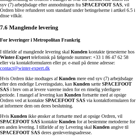
syv (7) arbejdsdage efter anmodningen fra
SPACEFOOT SAS
, vil
Ordren blive refunderet som standard under betingelserne i artikel 6.5 i
disse vilkår.
7.6 Manglende levering
For leveringer i Metropolitan Frankrig
I tilfælde af manglende levering skal
Kunden
kontakte tjenesterne hos
Winter-Expert
telefonisk på følgende nummer: +33 1 86 47 62 58
eller via kontaktformularen eller pr. e-mail på denne adresse:
contact@winter-expert.dk
Hvis Ordren ikke modtages af
Kunden
mere end syv (7) arbejdsdage
efter den endelige Leveringsdato, kan
Kunden
sætte
SPACEFOOT
SAS
i brev om at levere varerne inden for en rimelig yderligere
periode. I mangel af levering kan
Kunden
fortsætte med at opsige
Ordren ved at kontakte
SPACEFOOT SAS
via kontaktformularen for
at informere dem om deres beslutning.
Hvis
Kunden
ikke ønsker at fortsætte med at opsige Ordren, vil
SPACEFOOT SAS
kontakte
Kunden
for at bestemme metoderne for
en anden levering. I tilfælde af ny Levering skal
Kunden
angive til
SPACEFOOT SAS
deres genleveringsadresse.