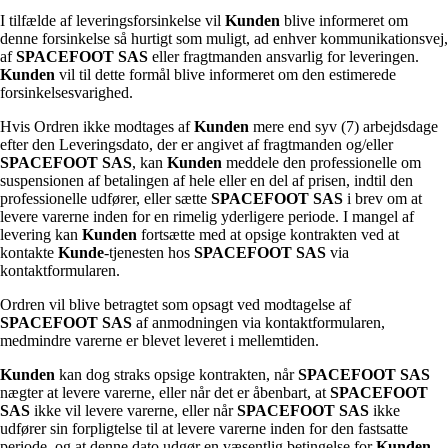
I tilfælde af leveringsforsinkelse vil
Kunden
blive informeret om
denne forsinkelse så hurtigt som muligt, ad enhver kommunikationsvej,
af
SPACEFOOT SAS
eller fragtmanden ansvarlig for leveringen.
Kunden
vil til dette formål blive informeret om den estimerede
forsinkelsesvarighed.
Hvis Ordren ikke modtages af
Kunden
mere end syv (7) arbejdsdage
efter den Leveringsdato, der er angivet af fragtmanden og/eller
SPACEFOOT SAS
, kan
Kunden
meddele den professionelle om
suspensionen af betalingen af hele eller en del af prisen, indtil den
professionelle udfører, eller sætte
SPACEFOOT SAS
i brev om at
levere varerne inden for en rimelig yderligere periode. I mangel af
levering kan
Kunden
fortsætte med at opsige kontrakten ved at
kontakte
Kunde
-tjenesten hos
SPACEFOOT SAS
via
kontaktformularen.
Ordren vil blive betragtet som opsagt ved modtagelse af
SPACEFOOT SAS
af anmodningen via kontaktformularen,
medmindre varerne er blevet leveret i mellemtiden.
Kunden
kan dog straks opsige kontrakten, når
SPACEFOOT SAS
nægter at levere varerne, eller når det er åbenbart, at
SPACEFOOT
SAS
ikke vil levere varerne, eller når
SPACEFOOT SAS
ikke
udfører sin forpligtelse til at levere varerne inden for den fastsatte
periode, og at denne dato udgør en væsentlig betingelse for
Kunden
,