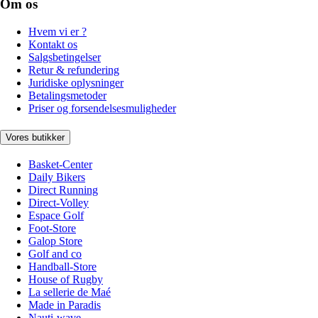
Om os
Hvem vi er ?
Kontakt os
Salgsbetingelser
Retur & refundering
Juridiske oplysninger
Betalingsmetoder
Priser og forsendelsesmuligheder
Vores butikker
Basket-Center
Daily Bikers
Direct Running
Direct-Volley
Espace Golf
Foot-Store
Galop Store
Golf and co
Handball-Store
House of Rugby
La sellerie de Maé
Made in Paradis
Nauti-wave