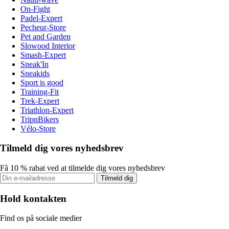
On-Fight
Padel-Expert
Pecheur-Store
Pet and Garden
Slowood Interior
Smash-Expert
Sneak'In
Sneakids
Sport is good
Training-Fit
Trek-Expert
Triathlon-Expert
TripnBikers
Vélo-Store
Tilmeld dig vores nyhedsbrev
Få 10 % rabat ved at tilmelde dig vores nyhedsbrev
Tilmeld dig
Hold kontakten
Find os på sociale medier