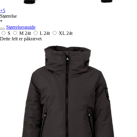
+5
Størrelse
*
Størrelsesguide
S
M
24t
L
24t
XL
24t
Dette felt er påkrævet