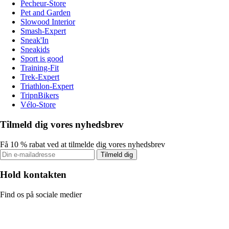
Pecheur-Store
Pet and Garden
Slowood Interior
Smash-Expert
Sneak'In
Sneakids
Sport is good
Training-Fit
Trek-Expert
Triathlon-Expert
TripnBikers
Vélo-Store
Tilmeld dig vores nyhedsbrev
Få 10 % rabat ved at tilmelde dig vores nyhedsbrev
Tilmeld dig
Hold kontakten
Find os på sociale medier