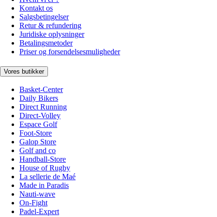
Kontakt os
Salgsbetingelser
Retur & refundering
Juridiske oplysninger
Betalingsmetoder
Priser og forsendelsesmuligheder
Vores butikker
Basket-Center
Daily Bikers
Direct Running
Direct-Volley
Espace Golf
Foot-Store
Galop Store
Golf and co
Handball-Store
House of Rugby
La sellerie de Maé
Made in Paradis
Nauti-wave
On-Fight
Padel-Expert