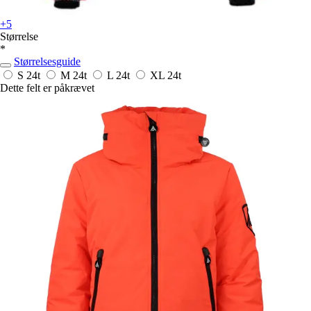
+5
Størrelse
*
Størrelsesguide
S
24t
M
24t
L
24t
XL
24t
Dette felt er påkrævet