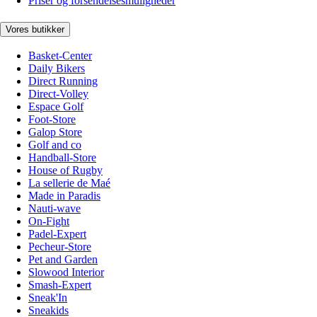
Priser og forsendelsesmuligheder
Vores butikker
Basket-Center
Daily Bikers
Direct Running
Direct-Volley
Espace Golf
Foot-Store
Galop Store
Golf and co
Handball-Store
House of Rugby
La sellerie de Maé
Made in Paradis
Nauti-wave
On-Fight
Padel-Expert
Pecheur-Store
Pet and Garden
Slowood Interior
Smash-Expert
Sneak'In
Sneakids