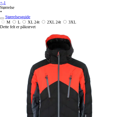
+-1
Størrelse
*
Størrelsesguide
M
L
XL
24t
2XL
24t
3XL
Dette felt er påkrævet