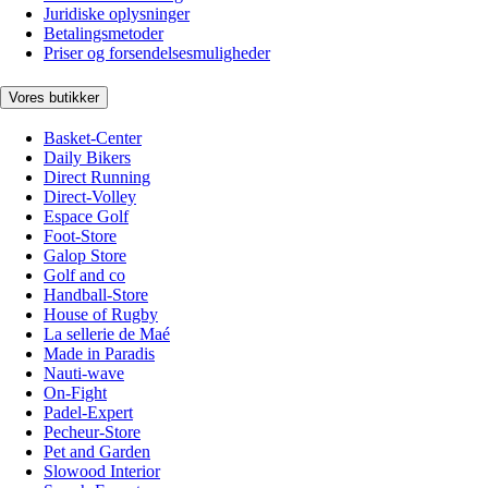
Juridiske oplysninger
Betalingsmetoder
Priser og forsendelsesmuligheder
Vores butikker
Basket-Center
Daily Bikers
Direct Running
Direct-Volley
Espace Golf
Foot-Store
Galop Store
Golf and co
Handball-Store
House of Rugby
La sellerie de Maé
Made in Paradis
Nauti-wave
On-Fight
Padel-Expert
Pecheur-Store
Pet and Garden
Slowood Interior