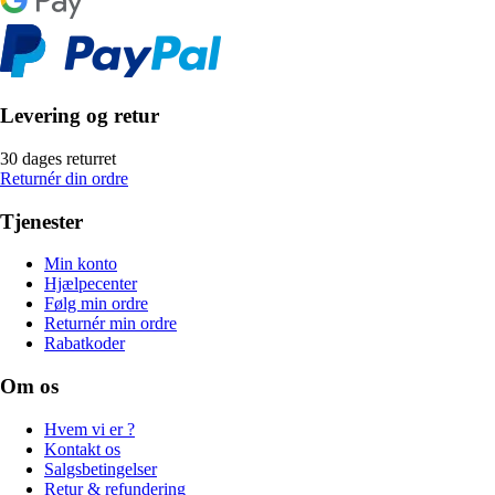
Levering og retur
30 dages returret
Returnér din ordre
Tjenester
Min konto
Hjælpecenter
Følg min ordre
Returnér min ordre
Rabatkoder
Om os
Hvem vi er ?
Kontakt os
Salgsbetingelser
Retur & refundering