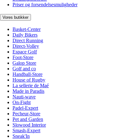
Priser og forsendelsesmuligheder
Vores butikker
Basket-Center
Daily Bikers
Direct Running
Direct-Volley
Espace Golf
Foot-Store
Galop Store
Golf and co
Handball-Store
House of Rugby
La sellerie de Maé
Made in Paradis
Nauti-wave
On-Fight
Padel-Expert
Pecheur-Store
Pet and Garden
Slowood Interior
Smash-Expert
Sneak'In