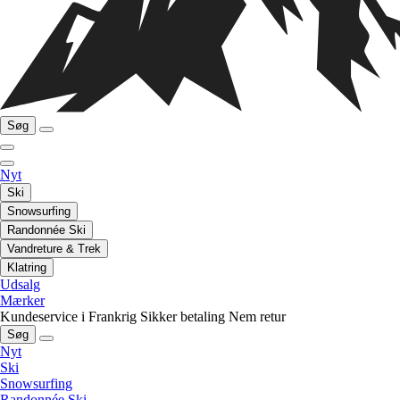
Søg
Nyt
Ski
Snowsurfing
Randonnée Ski
Vandreture & Trek
Klatring
Udsalg
Mærker
Kundeservice i Frankrig
Sikker betaling
Nem retur
Søg
Nyt
Ski
Snowsurfing
Randonnée Ski