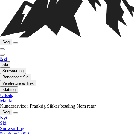
Søg
Nyt
Ski
Snowsurfing
Randonnée Ski
Vandreture & Trek
Klatring
Udsalg
Mærker
Kundeservice i Frankrig
Sikker betaling
Nem retur
Søg
Nyt
Ski
Snowsurfing
Randonnée Ski