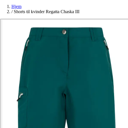
Hjem
/
Shorts til kvinder Regatta Chaska III