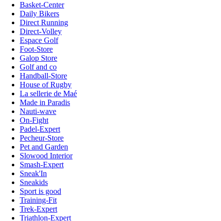
Basket-Center
Daily Bikers
Direct Running
Direct-Volley
Espace Golf
Foot-Store
Galop Store
Golf and co
Handball-Store
House of Rugby
La sellerie de Maé
Made in Paradis
Nauti-wave
On-Fight
Padel-Expert
Pecheur-Store
Pet and Garden
Slowood Interior
Smash-Expert
Sneak'In
Sneakids
Sport is good
Training-Fit
Trek-Expert
Triathlon-Expert