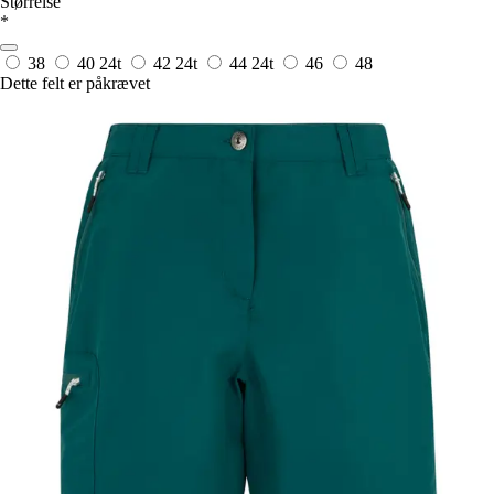
Størrelse
*
38
40
24t
42
24t
44
24t
46
48
Dette felt er påkrævet