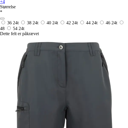
+4
Størrelse
*
36
24t
38
24t
40
24t
42
24t
44
24t
46
24t
48
54
24t
Dette felt er påkrævet