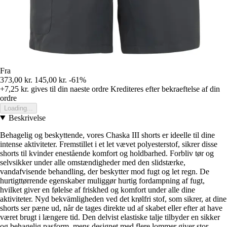
Fra
373,00 kr.
145,00 kr.
-61%
+7,25 kr.
gives til din naeste ordre
Krediteres efter bekraeftelse af din
ordre
Loading...
Beskrivelse
Behagelig og beskyttende, vores Chaska III shorts er ideelle til dine
intense aktiviteter. Fremstillet i et let vævet polyesterstof, sikrer disse
shorts til kvinder enestående komfort og holdbarhed. Forbliv tør og
selvsikker under alle omstændigheder med den slidstærke,
vandafvisende behandling, der beskytter mod fugt og let regn. De
hurtigttørrende egenskaber muliggør hurtig fordampning af fugt,
hvilket giver en følelse af friskhed og komfort under alle dine
aktiviteter. Nyd bekvämligheden ved det krølfri stof, som sikrer, at dine
shorts ser pæne ud, når de tages direkte ud af skabet eller efter at have
været brugt i længere tid. Den delvist elastiske talje tilbyder en sikker
og behagelig pasform, mens designet med flere lommer giver stor