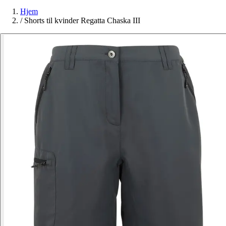
Hjem
/
Shorts til kvinder Regatta Chaska III