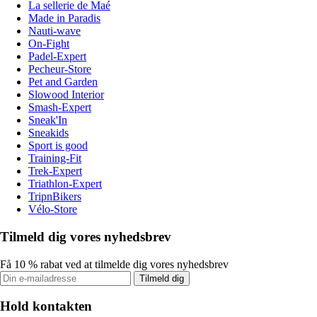
La sellerie de Maé
Made in Paradis
Nauti-wave
On-Fight
Padel-Expert
Pecheur-Store
Pet and Garden
Slowood Interior
Smash-Expert
Sneak'In
Sneakids
Sport is good
Training-Fit
Trek-Expert
Triathlon-Expert
TripnBikers
Vélo-Store
Tilmeld dig vores nyhedsbrev
Få 10 % rabat ved at tilmelde dig vores nyhedsbrev
Tilmeld dig
Hold kontakten