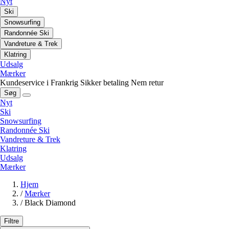
Nyt
Ski
Snowsurfing
Randonnée Ski
Vandreture & Trek
Klatring
Udsalg
Mærker
Kundeservice i Frankrig
Sikker betaling
Nem retur
Søg
Nyt
Ski
Snowsurfing
Randonnée Ski
Vandreture & Trek
Klatring
Udsalg
Mærker
Hjem
/
Mærker
/
Black Diamond
Filtre