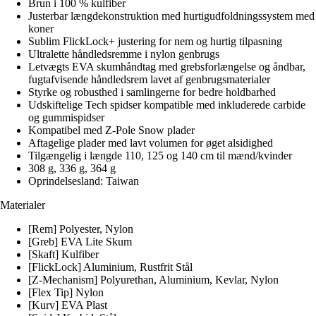
Brun i 100 % kulfiber
Justerbar længdekonstruktion med hurtigudfoldningssystem med
koner
Sublim FlickLock+ justering for nem og hurtig tilpasning
Ultralette håndledsremme i nylon genbrugs
Letvægts EVA skumhåndtag med grebsforlængelse og åndbar,
fugtafvisende håndledsrem lavet af genbrugsmaterialer
Styrke og robusthed i samlingerne for bedre holdbarhed
Udskiftelige Tech spidser kompatible med inkluderede carbide
og gummispidser
Kompatibel med Z-Pole Snow plader
Aftagelige plader med lavt volumen for øget alsidighed
Tilgængelig i længde 110, 125 og 140 cm til mænd/kvinder
308 g, 336 g, 364 g
Oprindelsesland: Taiwan
Materialer
[Rem] Polyester, Nylon
[Greb] EVA Lite Skum
[Skaft] Kulfiber
[FlickLock] Aluminium, Rustfrit Stål
[Z-Mechanism] Polyurethan, Aluminium, Kevlar, Nylon
[Flex Tip] Nylon
[Kurv] EVA Plast