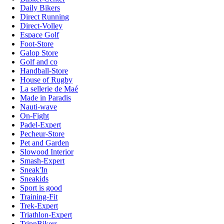
Daily Bikers
Direct Running
Direct-Volley
Espace Golf
Foot-Store
Galop Store
Golf and co
Handball-Store
House of Rugby
La sellerie de Maé
Made in Paradis
Nauti-wave
On-Fight
Padel-Expert
Pecheur-Store
Pet and Garden
Slowood Interior
Smash-Expert
Sneak'In
Sneakids
Sport is good
Training-Fit
Trek-Expert
Triathlon-Expert
TripnBikers