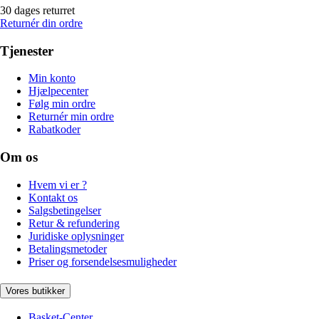
30 dages returret
Returnér din ordre
Tjenester
Min konto
Hjælpecenter
Følg min ordre
Returnér min ordre
Rabatkoder
Om os
Hvem vi er ?
Kontakt os
Salgsbetingelser
Retur & refundering
Juridiske oplysninger
Betalingsmetoder
Priser og forsendelsesmuligheder
Vores butikker
Basket-Center