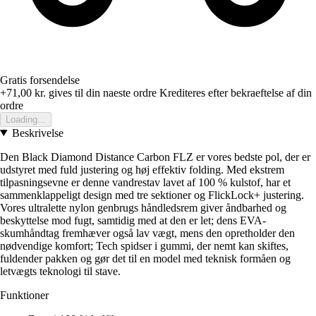
Gratis forsendelse
+71,00 kr.
gives til din naeste ordre
Krediteres efter bekraeftelse af din
ordre
Loading...
Beskrivelse
Den Black Diamond Distance Carbon FLZ er vores bedste pol, der er
udstyret med fuld justering og høj effektiv folding. Med ekstrem
tilpasningsevne er denne vandrestav lavet af 100 % kulstof, har et
sammenklappeligt design med tre sektioner og FlickLock+ justering.
Vores ultralette nylon genbrugs håndledsrem giver åndbarhed og
beskyttelse mod fugt, samtidig med at den er let; dens EVA-
skumhåndtag fremhæver også lav vægt, mens den opretholder den
nødvendige komfort; Tech spidser i gummi, der nemt kan skiftes,
fuldender pakken og gør det til en model med teknisk formåen og
letvægts teknologi til stave.
Funktioner