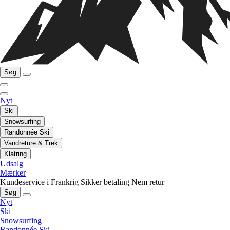
Søg
Nyt
Ski
Snowsurfing
Randonnée Ski
Vandreture & Trek
Klatring
Udsalg
Mærker
Kundeservice i Frankrig
Sikker betaling
Nem retur
Søg
Nyt
Ski
Snowsurfing
Randonnée Ski