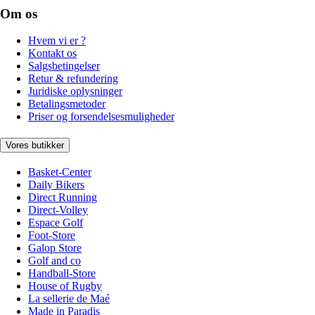
Om os
Hvem vi er ?
Kontakt os
Salgsbetingelser
Retur & refundering
Juridiske oplysninger
Betalingsmetoder
Priser og forsendelsesmuligheder
Vores butikker
Basket-Center
Daily Bikers
Direct Running
Direct-Volley
Espace Golf
Foot-Store
Galop Store
Golf and co
Handball-Store
House of Rugby
La sellerie de Maé
Made in Paradis