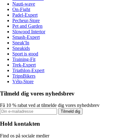
Nauti-wave
On-Fight
Padel-Expert
Pecheur-Store
Pet and Garden
Slowood Interior
Smash-Expert
Sneak'In
Sneakids
Sport is good
Training-Fit
Trek-Expert
Triathlon-Expert
TripnBikers
Vélo-Store
Tilmeld dig vores nyhedsbrev
Få 10 % rabat ved at tilmelde dig vores nyhedsbrev
Tilmeld dig
Hold kontakten
Find os på sociale medier