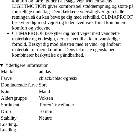
komfort og tørre fødder i alt slags vejr. Mellemsålens
LIGHTMOTION giver komfortabel støddæmpning og støtte på
forskellige underlag. Den dækkede ydersål giver greb i alle
retninger, så du kan bevæge dig med selvtillid. CLIMAPROOF
beskytter dig mod vejret og leder sved væk for at kombinere
komfort og ydeevne.
CLIMAPROOF beskytter dig mod vejret med vandtætte
materialer og et design, der er lavet til at klare vanskelige
forhold. Beskyt dig mod blæsten med et vind- og åndbart
materiale for mere komfort. Dens tekniske egenskaber
kombinerer beskyttelse og åndbarhed.
Yderligere information
Mærke
adidas
Farve
cblack/cblack/gresix
Dominerende farve
Sort
Køn
Mand
Aldersgruppe
Voksen
Sortiment
Terrex Tracefinder
Drop
10 mm
Stability
Neutre
Loading...
Loading...