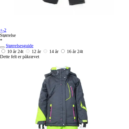
+-2
Størrelse
*
Størrelsesguide
10 år
24t
12 år
14 år
16 år
24t
Dette felt er påkrævet