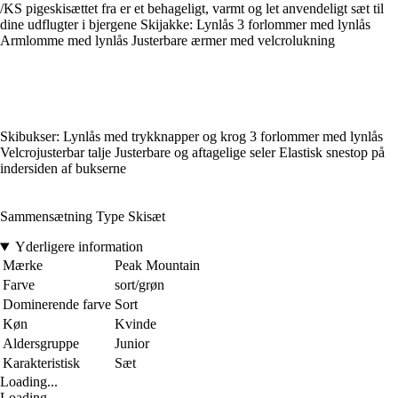
/KS pigeskisættet fra er et behageligt, varmt og let anvendeligt sæt til
dine udflugter i bjergene Skijakke: Lynlås 3 forlommer med lynlås
Armlomme med lynlås Justerbare ærmer med velcrolukning
Skibukser: Lynlås med trykknapper og krog 3 forlommer med lynlås
Velcrojusterbar talje Justerbare og aftagelige seler Elastisk snestop på
indersiden af bukserne
Sammensætning Type Skisæt
Yderligere information
Mærke
Peak Mountain
Farve
sort/grøn
Dominerende farve
Sort
Køn
Kvinde
Aldersgruppe
Junior
Karakteristisk
Sæt
Loading...
Loading...