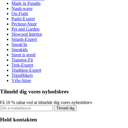
Made in Paradis
Nauti-wave
On-Fight
Padel-Expert
Pecheur-Store
Pet and Garden
Slowood Interior
Smash-Expert
Sneak'In
Sneakids
Sport is good
Training-Fit
Trek-Expert
Triathlon-Expert
TripnBikers
Vélo-Store
Tilmeld dig vores nyhedsbrev
Få 10 % rabat ved at tilmelde dig vores nyhedsbrev
Tilmeld dig
Hold kontakten