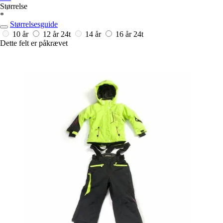
Størrelse
*
Størrelsesguide
10 år
12 år
24t
14 år
16 år
24t
Dette felt er påkrævet