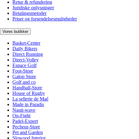
Retur & refundering
Juridiske oplysninger
Betalingsmetoder
Priser og forsendelsesmuligheder
Vores butikker
Basket-Center
Daily Bikers
Direct Running
Direct-Volley
Espace Golf
Foot-Store
Galop Store
Golf and co
Handball-Store
House of Rugby
La sellerie de Maé
Made in Paradis
Nauti-wave
On-Fight
Padel-Expert
Pecheur-Store
Pet and Garden
Slowood Interior