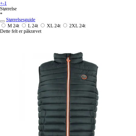
+-1
Størrelse
*
Størrelsesguide
M
24t
L
24t
XL
24t
2XL
24t
Dette felt er påkrævet