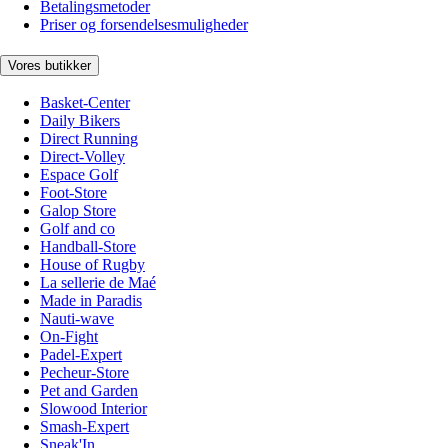
Betalingsmetoder
Priser og forsendelsesmuligheder
Vores butikker
Basket-Center
Daily Bikers
Direct Running
Direct-Volley
Espace Golf
Foot-Store
Galop Store
Golf and co
Handball-Store
House of Rugby
La sellerie de Maé
Made in Paradis
Nauti-wave
On-Fight
Padel-Expert
Pecheur-Store
Pet and Garden
Slowood Interior
Smash-Expert
Sneak'In