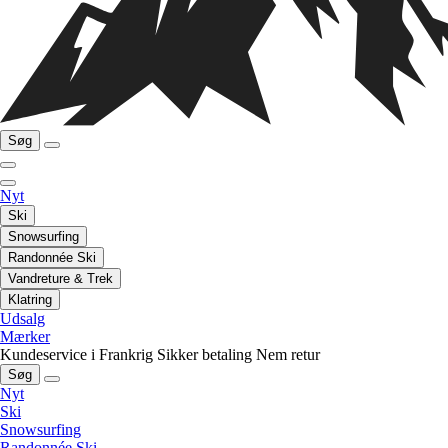
Søg
Nyt
Ski
Snowsurfing
Randonnée Ski
Vandreture & Trek
Klatring
Udsalg
Mærker
Kundeservice i Frankrig
Sikker betaling
Nem retur
Søg
Nyt
Ski
Snowsurfing
Randonnée Ski