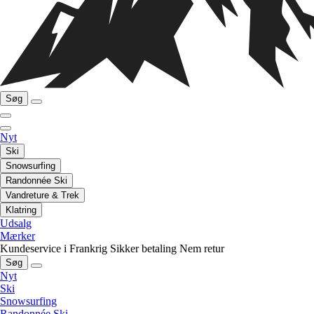
Søg
Nyt
Ski
Snowsurfing
Randonnée Ski
Vandreture & Trek
Klatring
Udsalg
Mærker
Kundeservice i Frankrig
Sikker betaling
Nem retur
Søg
Nyt
Ski
Snowsurfing
Randonnée Ski