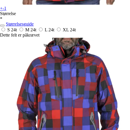
+-1
Størrelse
*
Størrelsesguide
S
24t
M
24t
L
24t
XL
24t
Dette felt er påkrævet