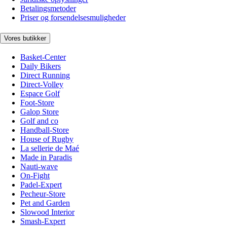
Betalingsmetoder
Priser og forsendelsesmuligheder
Vores butikker
Basket-Center
Daily Bikers
Direct Running
Direct-Volley
Espace Golf
Foot-Store
Galop Store
Golf and co
Handball-Store
House of Rugby
La sellerie de Maé
Made in Paradis
Nauti-wave
On-Fight
Padel-Expert
Pecheur-Store
Pet and Garden
Slowood Interior
Smash-Expert