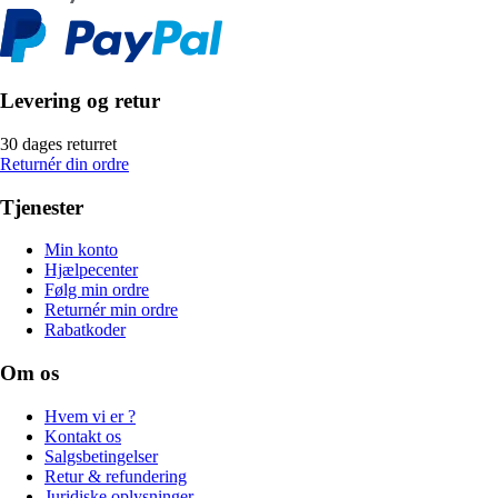
Levering og retur
30 dages returret
Returnér din ordre
Tjenester
Min konto
Hjælpecenter
Følg min ordre
Returnér min ordre
Rabatkoder
Om os
Hvem vi er ?
Kontakt os
Salgsbetingelser
Retur & refundering
Juridiske oplysninger