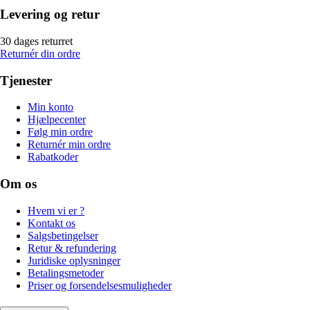
Levering og retur
30 dages returret
Returnér din ordre
Tjenester
Min konto
Hjælpecenter
Følg min ordre
Returnér min ordre
Rabatkoder
Om os
Hvem vi er ?
Kontakt os
Salgsbetingelser
Retur & refundering
Juridiske oplysninger
Betalingsmetoder
Priser og forsendelsesmuligheder