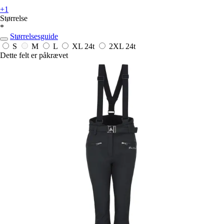
+1
Størrelse
*
Størrelsesguide
S
M
L
XL
24t
2XL
24t
Dette felt er påkrævet