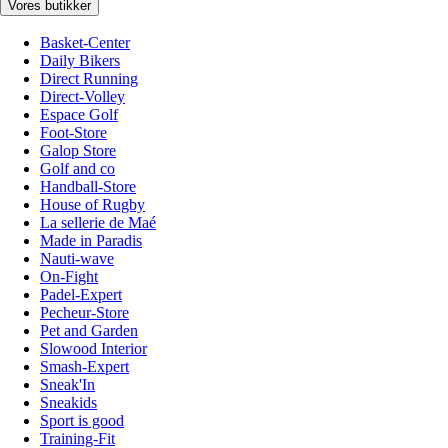
Vores butikker
Basket-Center
Daily Bikers
Direct Running
Direct-Volley
Espace Golf
Foot-Store
Galop Store
Golf and co
Handball-Store
House of Rugby
La sellerie de Maé
Made in Paradis
Nauti-wave
On-Fight
Padel-Expert
Pecheur-Store
Pet and Garden
Slowood Interior
Smash-Expert
Sneak'In
Sneakids
Sport is good
Training-Fit