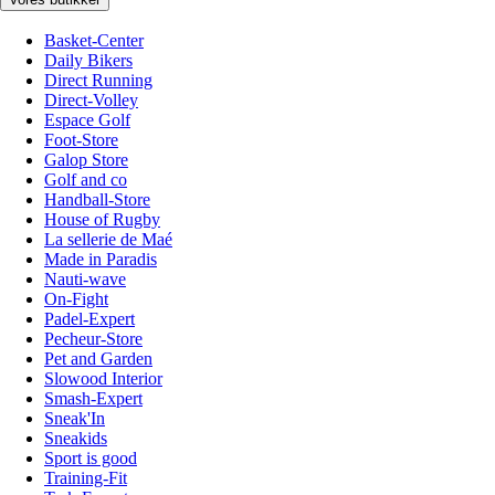
Basket-Center
Daily Bikers
Direct Running
Direct-Volley
Espace Golf
Foot-Store
Galop Store
Golf and co
Handball-Store
House of Rugby
La sellerie de Maé
Made in Paradis
Nauti-wave
On-Fight
Padel-Expert
Pecheur-Store
Pet and Garden
Slowood Interior
Smash-Expert
Sneak'In
Sneakids
Sport is good
Training-Fit