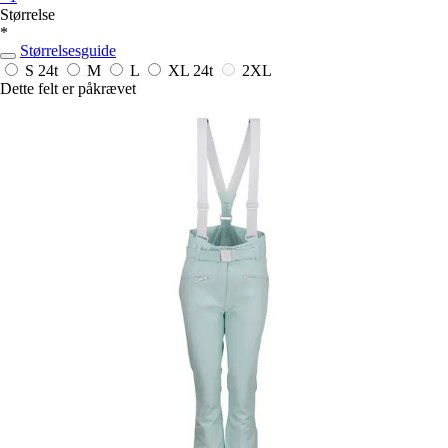
Størrelse
*
Størrelsesguide
S
24t
M
L
XL
24t
2XL
Dette felt er påkrævet