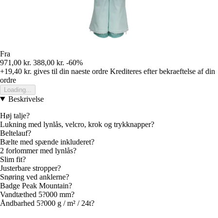
Fra
971,00 kr.
388,00 kr.
-60%
+19,40 kr.
gives til din naeste ordre
Krediteres efter bekraeftelse af din
ordre
Loading...
Beskrivelse
Høj talje?
Lukning med lynlås, velcro, krok og trykknapper?
Beltelauf?
Bælte med spænde inkluderet?
2 forlommer med lynlås?
Slim fit?
Justerbare stropper?
Snøring ved anklerne?
Badge Peak Mountain?
Vandtæthed 5?000 mm?
Åndbarhed 5?000 g / m² / 24t?