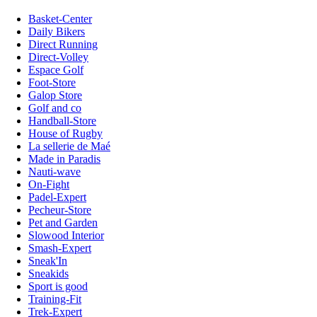
Basket-Center
Daily Bikers
Direct Running
Direct-Volley
Espace Golf
Foot-Store
Galop Store
Golf and co
Handball-Store
House of Rugby
La sellerie de Maé
Made in Paradis
Nauti-wave
On-Fight
Padel-Expert
Pecheur-Store
Pet and Garden
Slowood Interior
Smash-Expert
Sneak'In
Sneakids
Sport is good
Training-Fit
Trek-Expert