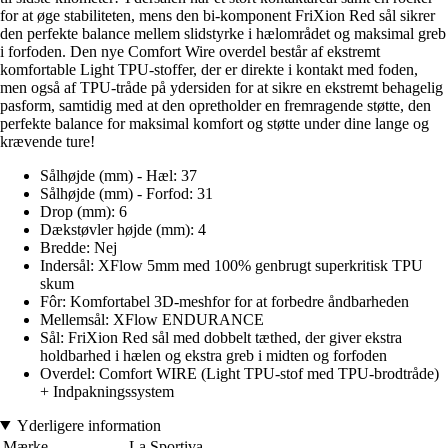
for at øge stabiliteten, mens den bi-komponent FriXion Red sål sikrer
den perfekte balance mellem slidstyrke i hælområdet og maksimal greb
i forfoden. Den nye Comfort Wire overdel består af ekstremt
komfortable Light TPU-stoffer, der er direkte i kontakt med foden,
men også af TPU-tråde på ydersiden for at sikre en ekstremt behagelig
pasform, samtidig med at den opretholder en fremragende støtte, den
perfekte balance for maksimal komfort og støtte under dine lange og
krævende ture!
Sålhøjde (mm) - Hæl: 37
Sålhøjde (mm) - Forfod: 31
Drop (mm): 6
Dækstøvler højde (mm): 4
Bredde: Nej
Indersål: XFlow 5mm med 100% genbrugt superkritisk TPU
skum
Fôr: Komfortabel 3D-meshfor for at forbedre åndbarheden
Mellemsål: XFlow ENDURANCE
Sål: FriXion Red sål med dobbelt tæthed, der giver ekstra
holdbarhed i hælen og ekstra greb i midten og forfoden
Overdel: Comfort WIRE (Light TPU-stof med TPU-brodtråde)
+ Indpakningssystem
Yderligere information
Mærke
La Sportiva