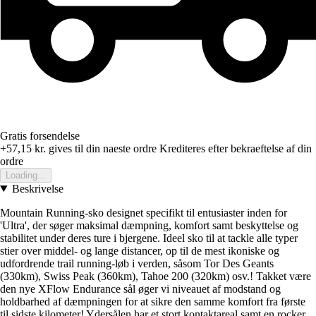
Gratis forsendelse
+57,15 kr.
gives til din naeste ordre
Krediteres efter bekraeftelse af din
ordre
Loading...
Beskrivelse
Mountain Running-sko designet specifikt til entusiaster inden for
'Ultra', der søger maksimal dæmpning, komfort samt beskyttelse og
stabilitet under deres ture i bjergene. Ideel sko til at tackle alle typer
stier over middel- og lange distancer, op til de mest ikoniske og
udfordrende trail running-løb i verden, såsom Tor Des Geants
(330km), Swiss Peak (360km), Tahoe 200 (320km) osv.! Takket være
den nye XFlow Endurance sål øger vi niveauet af modstand og
holdbarhed af dæmpningen for at sikre den samme komfort fra første
til sidste kilometer! Ydersålen har et stort kontaktareal samt en rocker