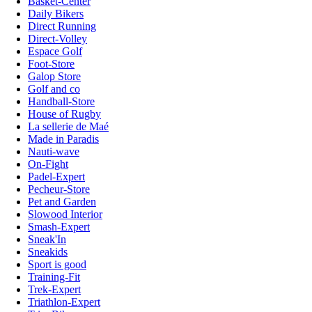
Basket-Center
Daily Bikers
Direct Running
Direct-Volley
Espace Golf
Foot-Store
Galop Store
Golf and co
Handball-Store
House of Rugby
La sellerie de Maé
Made in Paradis
Nauti-wave
On-Fight
Padel-Expert
Pecheur-Store
Pet and Garden
Slowood Interior
Smash-Expert
Sneak'In
Sneakids
Sport is good
Training-Fit
Trek-Expert
Triathlon-Expert