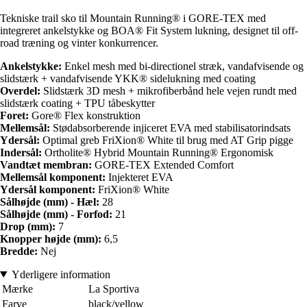
Tekniske trail sko til Mountain Running® i GORE-TEX med
integreret ankelstykke og BOA® Fit System lukning, designet til off-
road træning og vinter konkurrencer.
Ankelstykke:
Enkel mesh med bi-directionel stræk, vandafvisende og
slidstærk + vandafvisende YKK® sidelukning med coating
Overdel:
Slidstærk 3D mesh + mikrofiberbånd hele vejen rundt med
slidstærk coating + TPU tåbeskytter
Foret:
Gore® Flex konstruktion
Mellemsål:
Stødabsorberende injiceret EVA med stabilisatorindsats
Ydersål:
Optimal greb FriXion® White til brug med AT Grip pigge
Indersål:
Ortholite® Hybrid Mountain Running® Ergonomisk
Vandtæt membran:
GORE-TEX Extended Comfort
Mellemsål komponent:
Injekteret EVA
Ydersål komponent:
FriXion® White
Sålhøjde (mm) - Hæl:
28
Sålhøjde (mm) - Forfod:
21
Drop (mm):
7
Knopper højde (mm):
6,5
Bredde:
Nej
Yderligere information
Mærke
La Sportiva
Farve
black/yellow