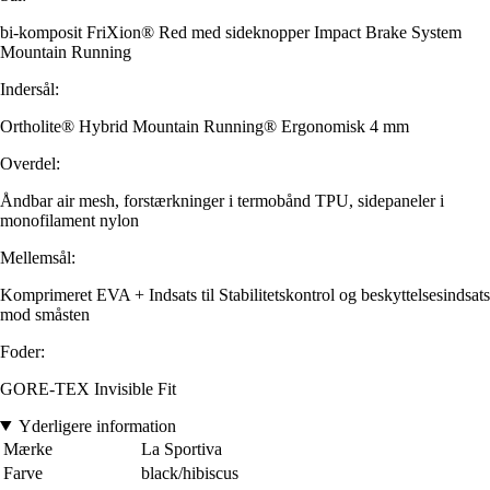
bi-komposit FriXion® Red med sideknopper Impact Brake System
Mountain Running
Indersål:
Ortholite® Hybrid Mountain Running® Ergonomisk 4 mm
Overdel:
Åndbar air mesh, forstærkninger i termobånd TPU, sidepaneler i
monofilament nylon
Mellemsål:
Komprimeret EVA + Indsats til Stabilitetskontrol og beskyttelsesindsats
mod småsten
Foder:
GORE-TEX Invisible Fit
Yderligere information
Mærke
La Sportiva
Farve
black/hibiscus