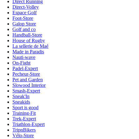
Direct Running
Direct-Volley
Espace Golf
Foot-Store
Galop Store
Golf and co
Handball-Store
House of Rugby
La sellerie de Maé
Made in Paradis
Nauti-wave
On-Fight
Padel-Expert
Pecheur-Store
Pet and Garden
Slowood Interior
Smash-Expert
Sneak'In
Sneakids
Sport is good
Training-Fit
Trek-Expert
Triathlon-Expert
TripnBikers
Vélo-Store