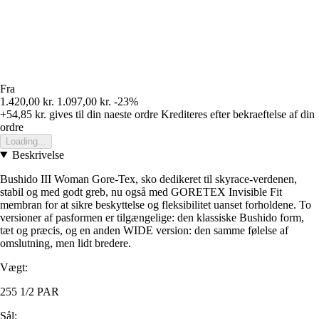
Fra
1.420,00 kr.
1.097,00 kr.
-23%
+54,85 kr.
gives til din naeste ordre
Krediteres efter bekraeftelse af din
ordre
Loading...
Beskrivelse
Bushido III Woman Gore-Tex, sko dedikeret til skyrace-verdenen,
stabil og med godt greb, nu også med GORETEX Invisible Fit
membran for at sikre beskyttelse og fleksibilitet uanset forholdene. To
versioner af pasformen er tilgængelige: den klassiske Bushido form,
tæt og præcis, og en anden WIDE version: den samme følelse af
omslutning, men lidt bredere.
Vægt:
255 1/2 PAR
Sål: