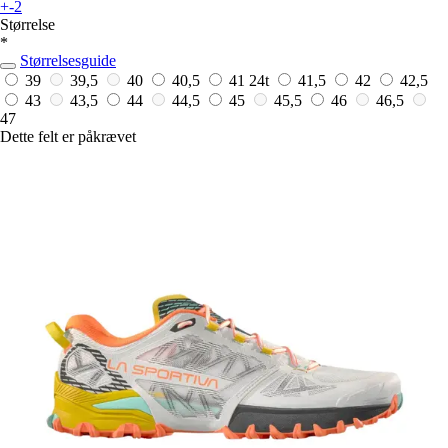
+-2
Størrelse
*
Størrelsesguide
39
39,5
40
40,5
41
24t
41,5
42
42,5
43
43,5
44
44,5
45
45,5
46
46,5
47
Dette felt er påkrævet