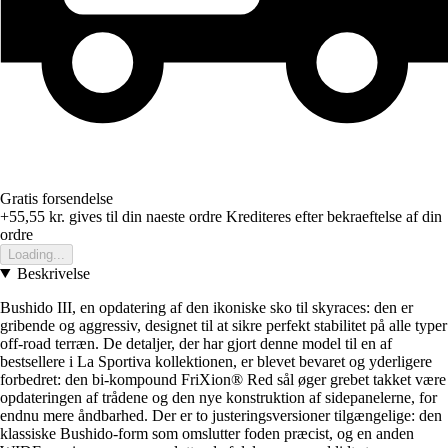
Gratis forsendelse
+55,55 kr.
gives til din naeste ordre
Krediteres efter bekraeftelse af din
ordre
Loading...
Beskrivelse
Bushido III, en opdatering af den ikoniske sko til skyraces: den er
gribende og aggressiv, designet til at sikre perfekt stabilitet på alle typer
off-road terræn. De detaljer, der har gjort denne model til en af ​​
bestsellere i La Sportiva kollektionen, er blevet bevaret og yderligere
forbedret: den bi-kompound FriXion® Red sål øger grebet takket være
opdateringen af ​​trådene og den nye konstruktion af sidepanelerne, for
endnu mere åndbarhed. Der er to justeringsversioner tilgængelige: den
klassiske Bushido-form som omslutter foden præcist, og en anden