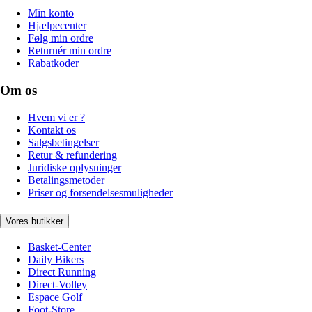
Min konto
Hjælpecenter
Følg min ordre
Returnér min ordre
Rabatkoder
Om os
Hvem vi er ?
Kontakt os
Salgsbetingelser
Retur & refundering
Juridiske oplysninger
Betalingsmetoder
Priser og forsendelsesmuligheder
Vores butikker
Basket-Center
Daily Bikers
Direct Running
Direct-Volley
Espace Golf
Foot-Store