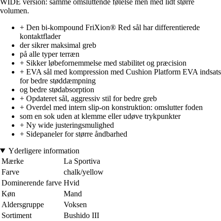
WIDE version: samme omsluttende følelse men med lidt større
volumen.
+ Den bi-kompound FriXion® Red sål har differentierede
kontaktflader
der sikrer maksimal greb
på alle typer terræn
+ Sikker løbefornemmelse med stabilitet og præcision
+ EVA sål med kompression med Cushion Platform EVA indsats
for bedre støddæmpning
og bedre stødabsorption
+ Opdateret sål, aggressiv stil for bedre greb
+ Overdel med intern slip-on konstruktion: omslutter foden
som en sok uden at klemme eller udøve trykpunkter
+ Ny wide justeringsmulighed
+ Sidepaneler for større åndbarhed
Yderligere information
Mærke
La Sportiva
Farve
chalk/yellow
Dominerende farve
Hvid
Køn
Mand
Aldersgruppe
Voksen
Sortiment
Bushido III