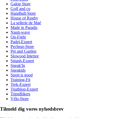
Galop Store
Golf and co
Handball-Store
House of Rugby
La sellerie de Maé
Made in Paradis
Nauti-wave
On-Fight
Padel-Expert
Pecheur-Store
Pet and Garden
Slowood Interior
Smash-Expert
Sneak'In
Sneakids
Sport is good
Training-Fit
Trek-Expert
Triathlon-Expert
TripnBikers
Vélo-Store
Tilmeld dig vores nyhedsbrev