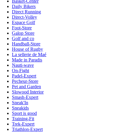
Basket-Center
Daily Bikers
Direct Running
Direct-Volley
Espace Golf
Foot-Store
Galop Store
Golf and co
Handball-Store
House of Rugby
La sellerie de Maé
Made in Paradis
Nauti-wave
On-Fight
Padel-Expert
Pecheur-Store
Pet and Garden
Slowood Interior
Smash-Expert
Sneak'In
Sneakids
Sport is good
Training-Fit
Trek-Expert
Triathlon-Expert