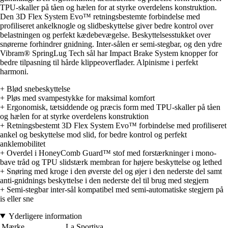
TPU-skaller på tåen og hælen for at styrke overdelens konstruktion.
Den 3D Flex System Evo™ retningsbestemte forbindelse med
profiliseret ankelknogle og slidbeskyttelse giver bedre kontrol over
belastningen og perfekt kædebevægelse. Beskyttelsesstukket over
snørerne forhindrer gnidning. Inter-sålen er semi-stegbar, og den ydre
Vibram® SpringLug Tech sål har Impact Brake System knopper for
bedre tilpasning til hårde klippeoverflader. Alpinisme i perfekt
harmoni.
+ Blød snebeskyttelse
+ Pløs med svampestykke for maksimal komfort
+ Ergonomisk, tætsiddende og præcis form med TPU-skaller på tåen
og hælen for at styrke overdelens konstruktion
+ Retningsbestemt 3D Flex System Evo™ forbindelse med profiliseret
ankel og beskyttelse mod slid, for bedre kontrol og perfekt
anklemobilitet
+ Overdel i HoneyComb Guard™ stof med forstærkninger i mono-
bave tråd og TPU slidstærk membran for højere beskyttelse og lethed
+ Snøring med kroge i den øverste del og øjer i den nederste del samt
anti-gnidnings beskyttelse i den nederste del til brug med stegjern
+ Semi-stegbar inter-sål kompatibel med semi-automatiske stegjern på
is eller sne
Yderligere information
Mærke
La Sportiva