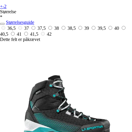
+-2
Størrelse
*
Størrelsesguide
36,5
37
37,5
38
38,5
39
39,5
40
40,5
41
41,5
42
Dette felt er påkrævet