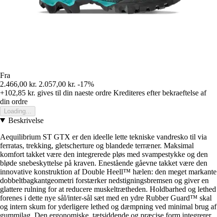
Fra
2.466,00 kr.
2.057,00 kr.
-17%
+102,85 kr.
gives til din naeste ordre
Krediteres efter bekraeftelse af
din ordre
Loading...
Beskrivelse
Aequilibrium ST GTX er den ideelle lette tekniske vandresko til via
ferratas, trekking, gletscherture og blandede terræner. Maksimal
komfort takket være den integrerede pløs med svampestykke og den
bløde snebeskyttelse på kraven. Enestående gåevne takket være den
innovative konstruktion af Double Heell™ hælen: den meget markante
dobbeltbagkantgeometri forstærker nedstigningsbremsen og giver en
glattere rulning for at reducere muskeltrætheden. Holdbarhed og lethed
forenes i dette nye sål/inter-sål sæt med en ydre Rubber Guard™ skal
og intern skum for yderligere lethed og dæmpning ved minimal brug af
gummilag. Den ergonomiske, tætsiddende og præcise form integrerer