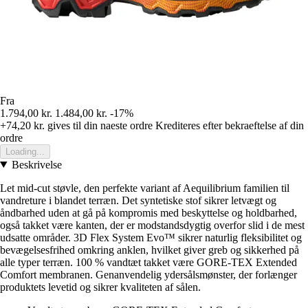
Fra
1.794,00 kr.
1.484,00 kr.
-17%
+74,20 kr.
gives til din naeste ordre
Krediteres efter bekraeftelse af din
ordre
Loading...
Beskrivelse
Let mid-cut støvle, den perfekte variant af Aequilibrium familien til
vandreture i blandet terræn. Det syntetiske stof sikrer letvægt og
åndbarhed uden at gå på kompromis med beskyttelse og holdbarhed,
også takket være kanten, der er modstandsdygtig overfor slid i de mest
udsatte områder. 3D Flex System Evo™ sikrer naturlig fleksibilitet og
bevægelsesfrihed omkring anklen, hvilket giver greb og sikkerhed på
alle typer terræn. 100 % vandtæt takket være GORE-TEX Extended
Comfort membranen. Genanvendelig ydersålsmønster, der forlænger
produktets levetid og sikrer kvaliteten af sålen.