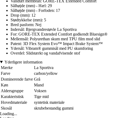
Vandtæt membran: GORE-TEX Extended Comfort
Sålhøjde (mm) - Hæl: 29
Sålhøjde (mm) - Forfoden: 17
Drop (mm): 12
Stødtykkelse (mm): 5
Bred pasform: Nej
Indersål: Bjergvandrestøvle La Sportiva
For: GORE-TEX Extended Comfort godkendt Bluesign®
Mellemsål: Polyurethan skum med TPU film mod slid
Patent: 3D Flex System Evo™ Impact Brake System™
Ydersål: Vibram® gummisål med PU skumforing
Overdel: Slidstærkt og vandafvisende stof
Yderligere information
Mærke
La Sportiva
Farve
carbon/yellow
Dominerende farve
Grå
Køn
Mand
Aldersgruppe
Voksen
Karakteristisk
Tige mid
Hovedmateriale
syntetisk materiale
Skosål
skrubebestandig gummi
Loading...