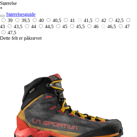
Størrelse
*
Størrelsesguide
39
39,5
40
40,5
41
41,5
42
42,5
43
43,5
44
44,5
45
45,5
46
46,5
47
47,5
Dette felt er påkrævet