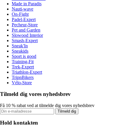
Made in Paradis
Nauti-wave
On-Fight
Padel-Expert
Pecheur-Store
Pet and Garden
Slowood Interior
Smash-Expert
Sneak'In
Sneakids
Sport is good
Training-Fit
Trek-Expert
Triathlon-Expert
TripnBikers
Vélo-Store
Tilmeld dig vores nyhedsbrev
Få 10 % rabat ved at tilmelde dig vores nyhedsbrev
Tilmeld dig
Hold kontakten