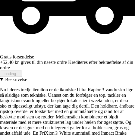
Gratis forsendelse
+52,40 kr.
gives til din naeste ordre
Krediteres efter bekraeftelse af din
ordre
Loading...
Beskrivelse
Nu i deres tredje iteration er de ikoniske Ultra Raptor 3 vandresko lige
så alsidige som tekniske. Uanset om du forfølger en top, tackler en
langdistancevandring eller besøger lokale stier i weekenden, er disse
sko et tilpasseligt udstyr, der kan tage dig dertil. Den holdbare, åndbare
ripstop-overdel er forstærket med en gummitåhætte og rand for at
beskytte mod sten og rødder. Mellemsålen kombinerer et blødt
materiale med et mere struktureret lag under hælen for øget støtte. Og
kraven er designet med en integreret gaiter for at holde sten, grus og
andet affald ude. En FriXion® White gummisål med Impact Brake