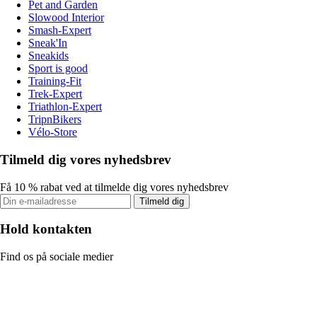
Pet and Garden
Slowood Interior
Smash-Expert
Sneak'In
Sneakids
Sport is good
Training-Fit
Trek-Expert
Triathlon-Expert
TripnBikers
Vélo-Store
Tilmeld dig vores nyhedsbrev
Få 10 % rabat ved at tilmelde dig vores nyhedsbrev
Tilmeld dig
Hold kontakten
Find os på sociale medier