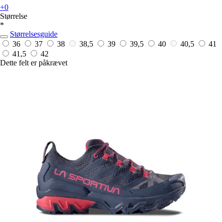
+0
Størrelse
*
Størrelsesguide
36
37
38
38,5
39
39,5
40
40,5
41
41,5
42
Dette felt er påkrævet