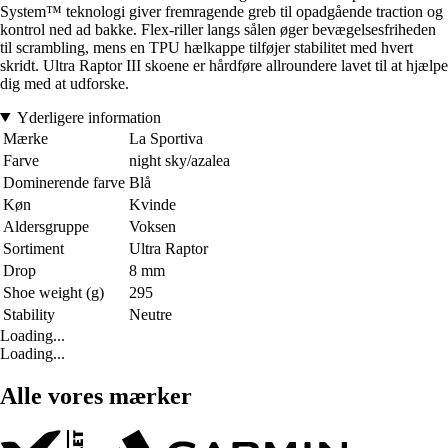
System™ teknologi giver fremragende greb til opadgående traction og
kontrol ned ad bakke. Flex-riller langs sålen øger bevægelsesfriheden
til scrambling, mens en TPU hælkappe tilføjer stabilitet med hvert
skridt. Ultra Raptor III skoene er hårdføre allroundere lavet til at hjælpe
dig med at udforske.
Yderligere information
Mærke
La Sportiva
Farve
night sky/azalea
Dominerende farve
Blå
Køn
Kvinde
Aldersgruppe
Voksen
Sortiment
Ultra Raptor
Drop
8 mm
Shoe weight (g)
295
Stability
Neutre
Loading...
Loading...
Alle vores mærker