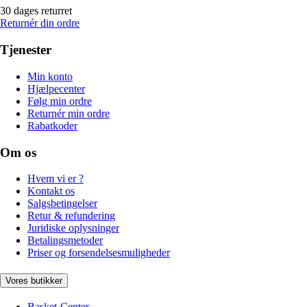
30 dages returret
Returnér din ordre
Tjenester
Min konto
Hjælpecenter
Følg min ordre
Returnér min ordre
Rabatkoder
Om os
Hvem vi er ?
Kontakt os
Salgsbetingelser
Retur & refundering
Juridiske oplysninger
Betalingsmetoder
Priser og forsendelsesmuligheder
Vores butikker
Basket-Center