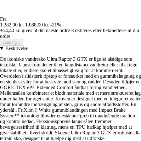
Fra
1.382,00 kr.
1.088,00 kr.
-21%
+54,40 kr.
gives til din naeste ordre
Krediteres efter bekraeftelse af din
ordre
Loading...
Beskrivelse
De ikoniske vandresko Ultra Raptor 3 GTX er lige så alsidige som
tekniske. Uanset om det er til en langdistancevandretur eller til at tage
lokale stier, er disse sko et tilpasseligt valg for at komme dertil.
Overdelen i slidstærk ripstop er forstærket med en gummibelægning og
en stenbeskytter for at beskytte mod sten og rødder. Desuden tilføjer en
GORE-TEX ePE Extended Comfort åndbar foring vandtæthed.
Mellemsålen kombinerer et blødt materiale med et mere struktureret lag
under hælen for øget støtte. Kraven er designet med en integreret gaiter
for at forhindre indtrængning af sten, grus og andre affaldsstoffer. En
ydersål i FriXion® White gummiblandingen med Impact Brake
System™ teknologi tilbyder enestående greb til opadgående traction
og kontrol nedad. Fleksionssporene langs sålen fremmer
bevægelsesfrihed til klatring, mens en TPU hælkap hjælper med at
give stabilitet i hvert skridt. Skoene Ultra Raptor 3 GTX er robuste all-
terrain sko, designet til at hjælpe dig med at udforske.