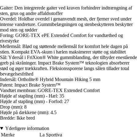
Gaiter: Den integrerede gaiter ved kraven forhindrer indtrængning af
sten, grus og andre affaldsstoffer
Overdel: Holdbar overdel i genanvendt mesh, der fjerner sved under
intense vandreture. Gummibelægningen og stenbeskytteren beskytter
mod sten og rødder
Foring: GORE-TEX ePE Extended Comfort for vandtæthed og
rivestyrke
Mellemsål: Blød og støttende mellemsål for komfort hele dagen på
stien. Kompakt EVA-skum i hælen maksimerer støtte og stabilitet
Sål: Ydersål i FriXion® White gummiblanding, der tilbyder enestående
greb på skråninger. Impact Brake System™ teknologien absorberer
stød og øger trækkraften. Fleksionssporene langs sålen tillader total
bevægelsesfrihed
Indersål: Ortholite® Hybrid Mountain Hiking 5 mm
Patent: Impact Brake System™
Vandtæt membran: GORE-TEX Extended Comfort
Højde af stapling (mm) - Hæl: 35
Højde af stapling (mm) - Forfod: 27
Drop (mm): 8
Højde på dækkene (mm): 4.5
Bredde: Ikke bred
Yderligere information
Mærke
La Sportiva