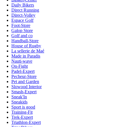
Daily Bikers
Direct Running
Direct-Volley
Espace Golf
Foot-Store
Galop Store
Golf and co
Handball-Store
House of Rugby
La sellerie de Maé
Made in Paradis
Nauti-wave
On-Fight
Padel-Expert
Pecheur-Store
Pet and Garden
Slowood Interior
Smash-Expert
Sneak'In
Sneakids
Sport is good
Training-Fit
Trek-Expert
Triathlon-Expert