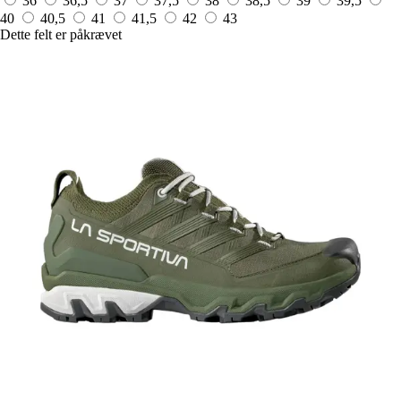
36
36,5
37
37,5
38
38,5
39
39,5
40
40,5
41
41,5
42
43
Dette felt er påkrævet