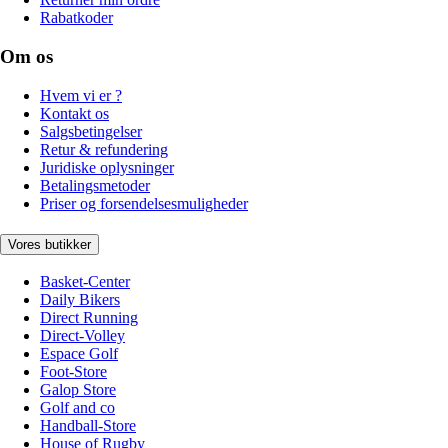
Rabatkoder
Om os
Hvem vi er ?
Kontakt os
Salgsbetingelser
Retur & refundering
Juridiske oplysninger
Betalingsmetoder
Priser og forsendelsesmuligheder
Vores butikker
Basket-Center
Daily Bikers
Direct Running
Direct-Volley
Espace Golf
Foot-Store
Galop Store
Golf and co
Handball-Store
House of Rugby