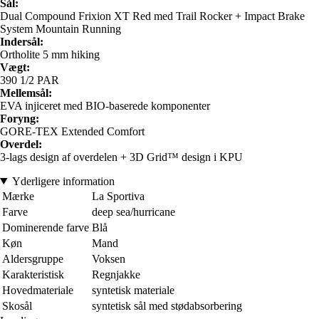
Sål:
Dual Compound Frixion XT Red med Trail Rocker + Impact Brake
System Mountain Running
Indersål:
Ortholite 5 mm hiking
Vægt:
390 1/2 PAR
Mellemsål:
EVA injiceret med BIO-baserede komponenter
Foryng:
GORE-TEX Extended Comfort
Overdel:
3-lags design af overdelen + 3D Grid™ design i KPU
Yderligere information
Mærke
La Sportiva
Farve
deep sea/hurricane
Dominerende farve
Blå
Køn
Mand
Aldersgruppe
Voksen
Karakteristisk
Regnjakke
Hovedmateriale
syntetisk materiale
Skosål
syntetisk sål med stødabsorbering