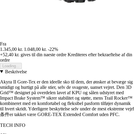
Fra
1.345,00 kr.
1.048,00 kr.
-22%
+52,40 kr.
gives til din naeste ordre
Krediteres efter bekraeftelse af din
ordre
Loading...
Beskrivelse
Akyra II Gore-Tex er den ideelle sko til dem, der ønsker at bevæge sig
smidigt og hurtigt på alle stier, selv de svageste, uanset vejret. Den 3D
Grid™ designet på overdelen lavet af KPU og sålen udstyret med
Impact Brake System™ sikrer stabilitet og støtte, mens Trail Rocker™
kombineret med en komfortabel og fleksibel pasform tilføjer dynamik
til hvert skridt. Yderligere beskyttelse selv under de mest ekstreme vejrf
条件er takket være GORE-TEX Extended Comfort uden PFC.
TECH INFO