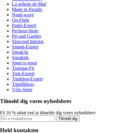
La sellerie de Maé
Made in Paradis
Nauti-wave
On-Fight
Padel-Expert
Pecheur-Store
Pet and Garden
Slowood Interior
Smash-Expert
Sneak'In
Sneakids
Sport is good
Training-Fit
Trek-Expert
Triathlon-Expert
TripnBikers
Vélo-Store
Tilmeld dig vores nyhedsbrev
Få 10 % rabat ved at tilmelde dig vores nyhedsbrev
Tilmeld dig
Hold kontakten