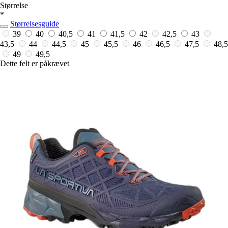
Størrelse
*
Størrelsesguide
39
40
40,5
41
41,5
42
42,5
43
43,5
44
44,5
45
45,5
46
46,5
47,5
48,5
49
49,5
Dette felt er påkrævet