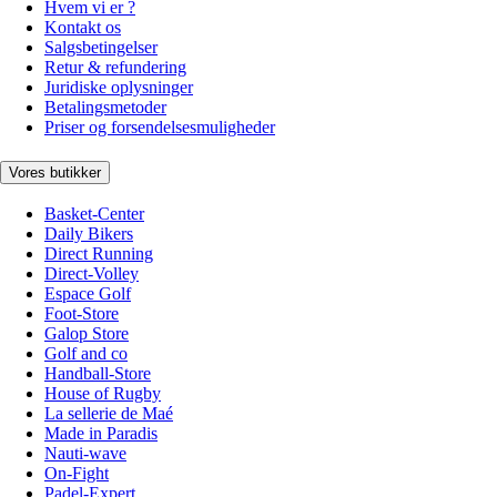
Hvem vi er ?
Kontakt os
Salgsbetingelser
Retur & refundering
Juridiske oplysninger
Betalingsmetoder
Priser og forsendelsesmuligheder
Vores butikker
Basket-Center
Daily Bikers
Direct Running
Direct-Volley
Espace Golf
Foot-Store
Galop Store
Golf and co
Handball-Store
House of Rugby
La sellerie de Maé
Made in Paradis
Nauti-wave
On-Fight
Padel-Expert