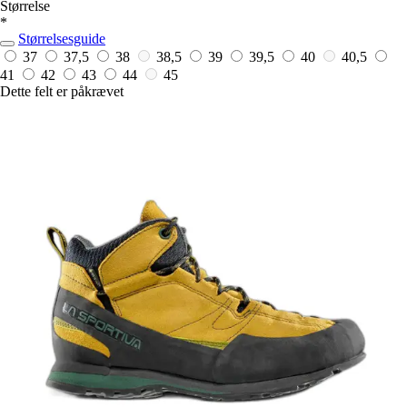
Størrelse
*
Størrelsesguide
37
37,5
38
38,5
39
39,5
40
40,5
41
42
43
44
45
Dette felt er påkrævet