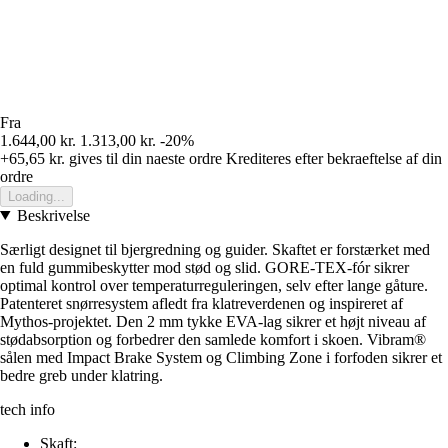
Fra
1.644,00 kr.
1.313,00 kr.
-20%
+65,65 kr.
gives til din naeste ordre
Krediteres efter bekraeftelse af din
ordre
Loading...
Beskrivelse
Særligt designet til bjergredning og guider. Skaftet er forstærket med
en fuld gummibeskytter mod stød og slid. GORE-TEX-fór sikrer
optimal kontrol over temperaturreguleringen, selv efter lange gåture.
Patenteret snørresystem afledt fra klatreverdenen og inspireret af
Mythos-projektet. Den 2 mm tykke EVA-lag sikrer et højt niveau af
stødabsorption og forbedrer den samlede komfort i skoen. Vibram®
sålen med Impact Brake System og Climbing Zone i forfoden sikrer et
bedre greb under klatring.
tech info
Skaft: