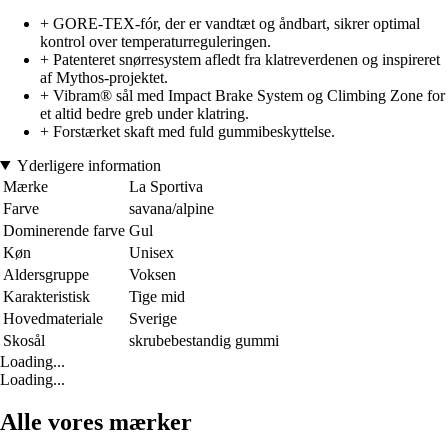
+ GORE-TEX-fór, der er vandtæt og åndbart, sikrer optimal
kontrol over temperaturreguleringen.
+ Patenteret snørresystem afledt fra klatreverdenen og inspireret
af Mythos-projektet.
+ Vibram® sål med Impact Brake System og Climbing Zone for
et altid bedre greb under klatring.
+ Forstærket skaft med fuld gummibeskyttelse.
Yderligere information
Mærke
La Sportiva
Farve
savana/alpine
Dominerende farve
Gul
Køn
Unisex
Aldersgruppe
Voksen
Karakteristisk
Tige mid
Hovedmateriale
Sverige
Skosål
skrubebestandig gummi
Loading...
Loading...
Alle vores mærker