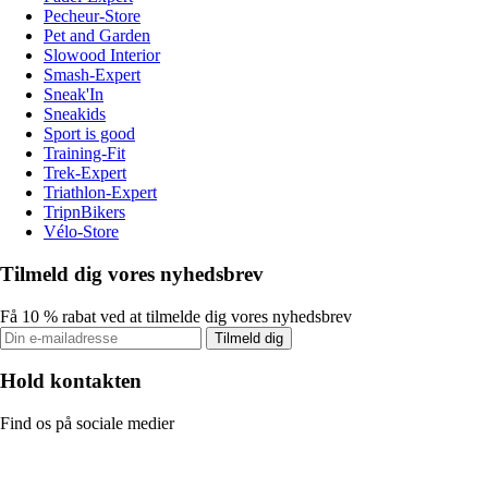
Pecheur-Store
Pet and Garden
Slowood Interior
Smash-Expert
Sneak'In
Sneakids
Sport is good
Training-Fit
Trek-Expert
Triathlon-Expert
TripnBikers
Vélo-Store
Tilmeld dig vores nyhedsbrev
Få 10 % rabat ved at tilmelde dig vores nyhedsbrev
Tilmeld dig
Hold kontakten
Find os på sociale medier