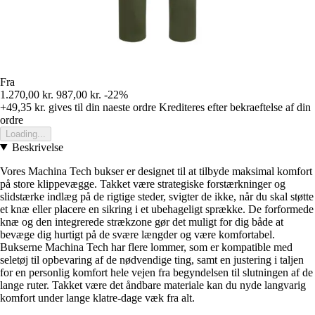
Fra
1.270,00 kr.
987,00 kr.
-22%
+49,35 kr.
gives til din naeste ordre
Krediteres efter bekraeftelse af din
ordre
Loading...
Beskrivelse
Vores Machina Tech bukser er designet til at tilbyde maksimal komfort
på store klippevægge. Takket være strategiske forstærkninger og
slidstærke indlæg på de rigtige steder, svigter de ikke, når du skal støtte
et knæ eller placere en sikring i et ubehageligt sprække. De forformede
knæ og den integrerede strækzone gør det muligt for dig både at
bevæge dig hurtigt på de svære længder og være komfortabel.
Bukserne Machina Tech har flere lommer, som er kompatible med
seletøj til opbevaring af de nødvendige ting, samt en justering i taljen
for en personlig komfort hele vejen fra begyndelsen til slutningen af de
lange ruter. Takket være det åndbare materiale kan du nyde langvarig
komfort under lange klatre-dage væk fra alt.