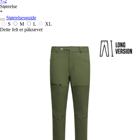
+-2
Størrelse
*
Størrelsesguide
S
M
L
XL
Dette felt er påkrævet