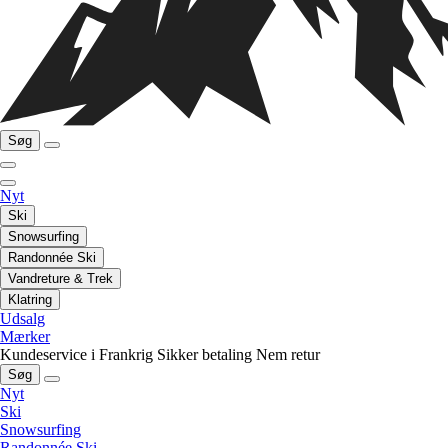
Søg
Nyt
Ski
Snowsurfing
Randonnée Ski
Vandreture & Trek
Klatring
Udsalg
Mærker
Kundeservice i Frankrig
Sikker betaling
Nem retur
Søg
Nyt
Ski
Snowsurfing
Randonnée Ski