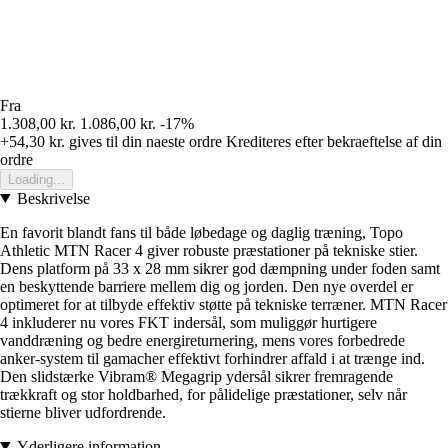
Fra
1.308,00 kr.
1.086,00 kr.
-17%
+54,30 kr.
gives til din naeste ordre
Krediteres efter bekraeftelse af din
ordre
Loading...
Beskrivelse
En favorit blandt fans til både løbedage og daglig træning, Topo
Athletic MTN Racer 4 giver robuste præstationer på tekniske stier.
Dens platform på 33 x 28 mm sikrer god dæmpning under foden samt
en beskyttende barriere mellem dig og jorden. Den nye overdel er
optimeret for at tilbyde effektiv støtte på tekniske terræner. MTN Racer
4 inkluderer nu vores FKT indersål, som muliggør hurtigere
vanddræning og bedre energireturnering, mens vores forbedrede
anker-system til gamacher effektivt forhindrer affald i at trænge ind.
Den slidstærke Vibram® Megagrip ydersål sikrer fremragende
trækkraft og stor holdbarhed, for pålidelige præstationer, selv når
stierne bliver udfordrende.
Yderligere information