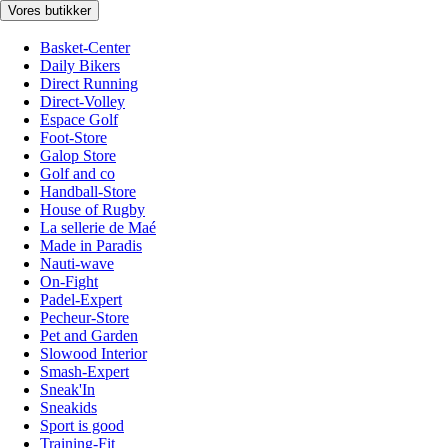
Vores butikker
Basket-Center
Daily Bikers
Direct Running
Direct-Volley
Espace Golf
Foot-Store
Galop Store
Golf and co
Handball-Store
House of Rugby
La sellerie de Maé
Made in Paradis
Nauti-wave
On-Fight
Padel-Expert
Pecheur-Store
Pet and Garden
Slowood Interior
Smash-Expert
Sneak'In
Sneakids
Sport is good
Training-Fit