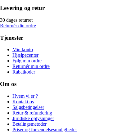
Levering og retur
30 dages returret
Returnér din ordre
Tjenester
Min konto
Hjælpecenter
Følg min ordre
Returnér min ordre
Rabatkoder
Om os
Hvem vi er ?
Kontakt os
Salgsbetingelser
Retur & refundering
Juridiske oplysninger
Betalingsmetoder
Priser og forsendelsesmuligheder