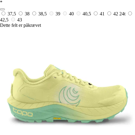
*
37,5
38
38,5
39
40
40,5
41
42
24t
42,5
43
Dette felt er påkrævet