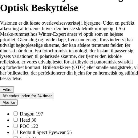
Optisk Beskyttelse
Visionen er dit første overlevelsesværktøj i bjergene. Uden en perfekt
aflæsning af terrænet bliver den bedste skiteknik ubrugelig. I Ski
Maske-rummet hos Winter-Expert anser vi optik som en højeste
prioritet. Glem dug og hvide dage, hvor underlaget forsvinder: vi har
udvalgt højtopløselige skærme, der kan afsløre terrænets fælder, før
dine ski når dem. Fra fotochromisk teknologi, der instant tilpasser sig
lysets variationer, til polarisede skærme, der fjerner den iskolde
refleksion, er vores udvalg testet for at tilbyde et panoramisk synsfelt
og forbedret kontrast. Brilletrækkere (OTG) eller smalle ansigtstræk, vi
har brillestellet, der perfektionerer din hjelm for en hermetisk og stilfuld
beskyttelse.
Filtre
Afsendes inden for 24 timer
Mærke
Dragon
197
Head
30
POC
122
Redbull Spect Eyewear
55