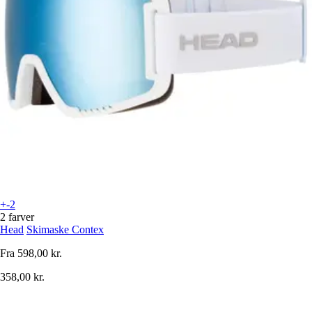
+-2
2 farver
Head
Skimaske Contex
Fra
598,00 kr.
358,00 kr.