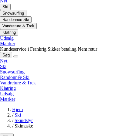
Nyt
Ski
Snowsurfing
Randonnée Ski
Vandreture & Trek
Klatring
Udsalg
Mærker
Kundeservice i Frankrig
Sikker betaling
Nem retur
Søg
Nyt
Ski
Snowsurfing
Randonnée Ski
Vandreture & Trek
Klatring
Udsalg
Mærker
Hjem
/
Ski
/
Skiudstyr
/
Skimaske