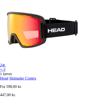
24t
+-3
1 farver
Head
Skimaske Contex
Fra
598,00 kr.
447,00 kr.