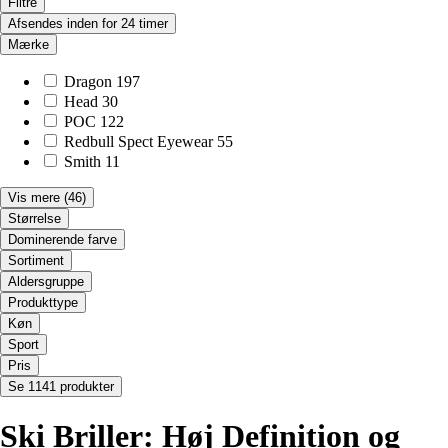
Filtre
Afsendes inden for 24 timer
Mærke
Dragon
197
Head
30
POC
122
Redbull Spect Eyewear
55
Smith
11
Vis mere
(46)
Størrelse
Dominerende farve
Sortiment
Aldersgruppe
Produkttype
Køn
Sport
Pris
Se 1141 produkter
Ski Briller: Høj Definition og