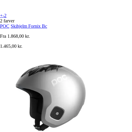
+-2
2 farver
POC
Skihjelm Fornix Bc
Fra
1.868,00 kr.
1.465,00 kr.