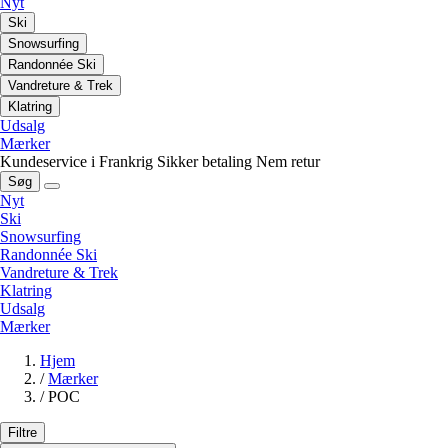
Nyt
Ski
Snowsurfing
Randonnée Ski
Vandreture & Trek
Klatring
Udsalg
Mærker
Kundeservice i Frankrig
Sikker betaling
Nem retur
Søg
Nyt
Ski
Snowsurfing
Randonnée Ski
Vandreture & Trek
Klatring
Udsalg
Mærker
Hjem
/
Mærker
/
POC
Filtre