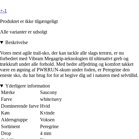
+-1
Produktet er ikke tilgængeligt
Alle varianter er udsolgt
Beskrivelse
Vores mest agile trail-sko, der kan tackle alle slags terræn, er nu
forbedret med Vibram Megagrip-teknologien til ultimativt greb og
trækkraft under alle forhold. Med bedre affjedring og komfort takket
være en øgning af PWRRUN-skum under foden, er Peregrine den
eneste sko, du har brug for for at begive dig ud i naturen med selvtillid.
Yderligere information
Mærke
Saucony
Farve
white/navy
Dominerende farve
Hvid
Køn
Kvinde
Aldersgruppe
Voksen
Sortiment
Peregrine
Drop
4 mm