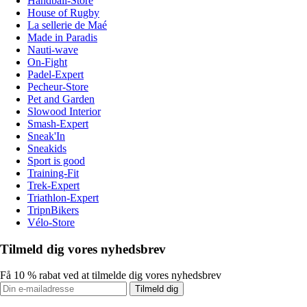
Handball-Store
House of Rugby
La sellerie de Maé
Made in Paradis
Nauti-wave
On-Fight
Padel-Expert
Pecheur-Store
Pet and Garden
Slowood Interior
Smash-Expert
Sneak'In
Sneakids
Sport is good
Training-Fit
Trek-Expert
Triathlon-Expert
TripnBikers
Vélo-Store
Tilmeld dig vores nyhedsbrev
Få 10 % rabat ved at tilmelde dig vores nyhedsbrev
Tilmeld dig