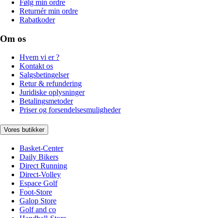
Følg min ordre
Returnér min ordre
Rabatkoder
Om os
Hvem vi er ?
Kontakt os
Salgsbetingelser
Retur & refundering
Juridiske oplysninger
Betalingsmetoder
Priser og forsendelsesmuligheder
Vores butikker
Basket-Center
Daily Bikers
Direct Running
Direct-Volley
Espace Golf
Foot-Store
Galop Store
Golf and co