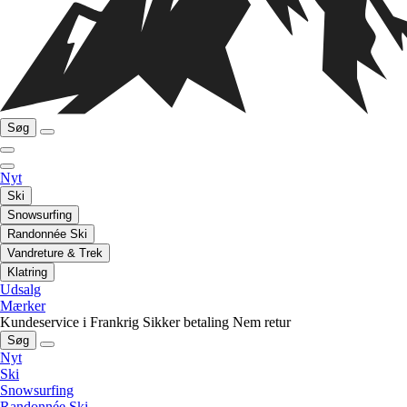
Søg
Nyt
Ski
Snowsurfing
Randonnée Ski
Vandreture & Trek
Klatring
Udsalg
Mærker
Kundeservice i Frankrig
Sikker betaling
Nem retur
Søg
Nyt
Ski
Snowsurfing
Randonnée Ski