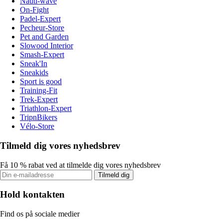
Nauti-wave
On-Fight
Padel-Expert
Pecheur-Store
Pet and Garden
Slowood Interior
Smash-Expert
Sneak'In
Sneakids
Sport is good
Training-Fit
Trek-Expert
Triathlon-Expert
TripnBikers
Vélo-Store
Tilmeld dig vores nyhedsbrev
Få 10 % rabat ved at tilmelde dig vores nyhedsbrev
Tilmeld dig
Hold kontakten
Find os på sociale medier