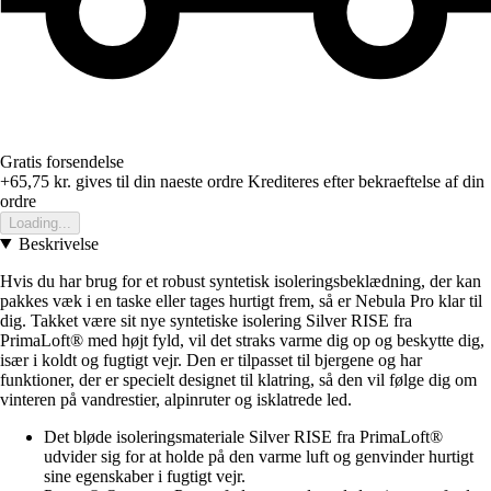
Gratis forsendelse
+65,75 kr.
gives til din naeste ordre
Krediteres efter bekraeftelse af din
ordre
Loading...
Beskrivelse
Hvis du har brug for et robust syntetisk isoleringsbeklædning, der kan
pakkes væk i en taske eller tages hurtigt frem, så er Nebula Pro klar til
dig. Takket være sit nye syntetiske isolering Silver RISE fra
PrimaLoft® med højt fyld, vil det straks varme dig op og beskytte dig,
især i koldt og fugtigt vejr. Den er tilpasset til bjergene og har
funktioner, der er specielt designet til klatring, så den vil følge dig om
vinteren på vandrestier, alpinruter og isklatrede led.
Det bløde isoleringsmateriale Silver RISE fra PrimaLoft®
udvider sig for at holde på den varme luft og genvinder hurtigt
sine egenskaber i fugtigt vejr.