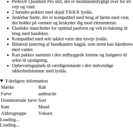
Pertex® Quantum Pro stof, der er modstandsdygtigt over for let
vejr og vind.
2 hænder-pokker med skjult YKK® lynlås.
Justérbar hætte, der er kompatibel med brug af hjelm med visir,
der holder på varmen og beskytter dig mod elementerne.
Elastiske manchetter for optimal pasform og velcro-lukning til
brug med handsker.
Kompatibel med sele takket være den tovejs lynlås.
Bilateral justering af bundkanten bagpå, som nemt kan håndteres
med vanter.
Kan pakkes sammen i den indbyggede lomme og fastgøres til
selen til opstigning.
Opbevaringsplads til værdigenstande i den indvendige
sikkerhedslomme med lynlås.
Yderligere information
Mærke
Rab
Farve
anthracite
Dominerende farve
Sort
Køn
Mand
Aldersgruppe
Voksen
Loading...
Loading...