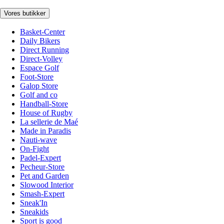
Vores butikker
Basket-Center
Daily Bikers
Direct Running
Direct-Volley
Espace Golf
Foot-Store
Galop Store
Golf and co
Handball-Store
House of Rugby
La sellerie de Maé
Made in Paradis
Nauti-wave
On-Fight
Padel-Expert
Pecheur-Store
Pet and Garden
Slowood Interior
Smash-Expert
Sneak'In
Sneakids
Sport is good