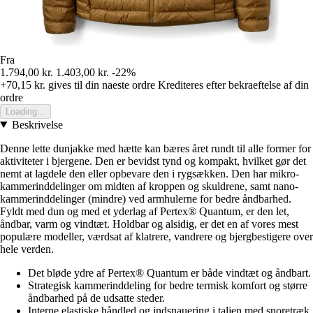
Fra
1.794,00 kr.
1.403,00 kr.
-22%
+70,15 kr.
gives til din naeste ordre
Krediteres efter bekraeftelse af din
ordre
Loading...
Beskrivelse
Denne lette dunjakke med hætte kan bæres året rundt til alle former for
aktiviteter i bjergene. Den er bevidst tynd og kompakt, hvilket gør det
nemt at lagdele den eller opbevare den i rygsækken. Den har mikro-
kammerinddelinger om midten af kroppen og skuldrene, samt nano-
kammerinddelinger (mindre) ved armhulerne for bedre åndbarhed.
Fyldt med dun og med et yderlag af Pertex® Quantum, er den let,
åndbar, varm og vindtæt. Holdbar og alsidig, er det en af vores mest
populære modeller, værdsat af klatrere, vandrere og bjergbestigere over
hele verden.
Det bløde ydre af Pertex® Quantum er både vindtæt og åndbart.
Strategisk kammerinddeling for bedre termisk komfort og større
åndbarhed på de udsatte steder.
Interne elastiske håndled og indsnauering i taljen med snoretræk.