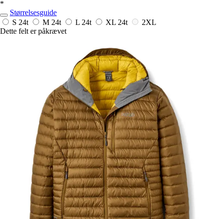
*
Størrelsesguide
S
24t
M
24t
L
24t
XL
24t
2XL
Dette felt er påkrævet