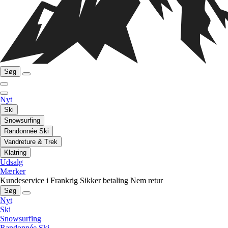
Søg
Nyt
Ski
Snowsurfing
Randonnée Ski
Vandreture & Trek
Klatring
Udsalg
Mærker
Kundeservice i Frankrig
Sikker betaling
Nem retur
Søg
Nyt
Ski
Snowsurfing
Randonnée Ski