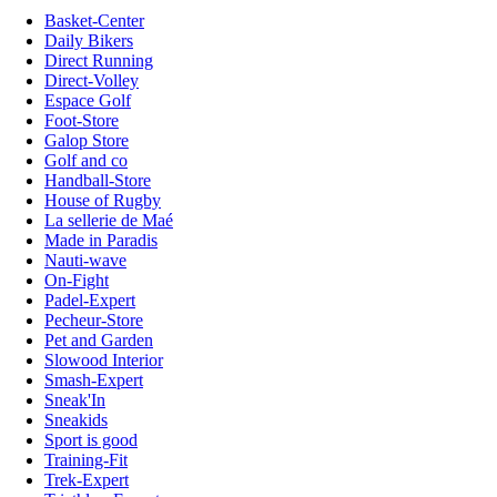
Basket-Center
Daily Bikers
Direct Running
Direct-Volley
Espace Golf
Foot-Store
Galop Store
Golf and co
Handball-Store
House of Rugby
La sellerie de Maé
Made in Paradis
Nauti-wave
On-Fight
Padel-Expert
Pecheur-Store
Pet and Garden
Slowood Interior
Smash-Expert
Sneak'In
Sneakids
Sport is good
Training-Fit
Trek-Expert