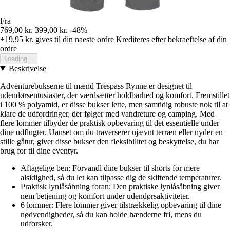
Fra
769,00 kr.
399,00 kr.
-48%
+19,95 kr.
gives til din naeste ordre
Krediteres efter bekraeftelse af din
ordre
Loading...
Beskrivelse
Adventurebukserne til mænd Trespass Rynne er designet til
udendørsentusiaster, der værdsætter holdbarhed og komfort. Fremstillet
i 100 % polyamid, er disse bukser lette, men samtidig robuste nok til at
klare de udfordringer, der følger med vandreture og camping. Med
flere lommer tilbyder de praktisk opbevaring til det essentielle under
dine udflugter. Uanset om du traverserer ujævnt terræn eller nyder en
stille gåtur, giver disse bukser den fleksibilitet og beskyttelse, du har
brug for til dine eventyr.
Aftagelige ben: Forvandl dine bukser til shorts for mere
alsidighed, så du let kan tilpasse dig de skiftende temperaturer.
Praktisk lynlåsåbning foran: Den praktiske lynlåsåbning giver
nem betjening og komfort under udendørsaktiviteter.
6 lommer: Flere lommer giver tilstrækkelig opbevaring til dine
nødvendigheder, så du kan holde hænderne fri, mens du
udforsker.