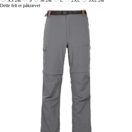
XS
24t
S
M
24t
L
2XL
3XL
24t
Dette felt er påkrævet