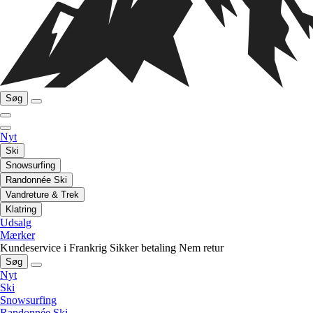
Søg
Nyt
Ski
Snowsurfing
Randonnée Ski
Vandreture & Trek
Klatring
Udsalg
Mærker
Kundeservice i Frankrig
Sikker betaling
Nem retur
Søg
Nyt
Ski
Snowsurfing
Randonnée Ski