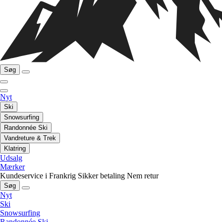
Søg
Nyt
Ski
Snowsurfing
Randonnée Ski
Vandreture & Trek
Klatring
Udsalg
Mærker
Kundeservice i Frankrig
Sikker betaling
Nem retur
Søg
Nyt
Ski
Snowsurfing
Randonnée Ski