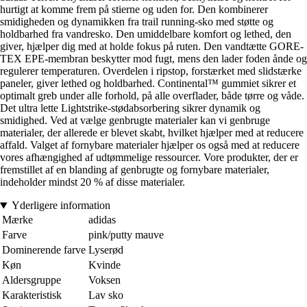
hurtigt at komme frem på stierne og uden for. Den kombinerer
smidigheden og dynamikken fra trail running-sko med støtte og
holdbarhed fra vandresko. Den umiddelbare komfort og lethed, den
giver, hjælper dig med at holde fokus på ruten. Den vandtætte GORE-
TEX EPE-membran beskytter mod fugt, mens den lader foden ånde og
regulerer temperaturen. Overdelen i ripstop, forstærket med slidstærke
paneler, giver lethed og holdbarhed. Continental™ gummiet sikrer et
optimalt greb under alle forhold, på alle overflader, både tørre og våde.
Det ultra lette Lightstrike-stødabsorbering sikrer dynamik og
smidighed. Ved at vælge genbrugte materialer kan vi genbruge
materialer, der allerede er blevet skabt, hvilket hjælper med at reducere
affald. Valget af fornybare materialer hjælper os også med at reducere
vores afhængighed af udtømmelige ressourcer. Vore produkter, der er
fremstillet af en blanding af genbrugte og fornybare materialer,
indeholder mindst 20 % af disse materialer.
Yderligere information
Mærke
adidas
Farve
pink/putty mauve
Dominerende farve
Lyserød
Køn
Kvinde
Aldersgruppe
Voksen
Karakteristisk
Lav sko