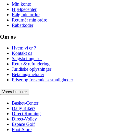
Min konto
Hjælpecenter
Følg min ordre
Returnér min ordre
Rabatkoder
Om os
Hvem vi er ?
Kontakt os
Salgsbetingelser
Retur & refundering
Juridiske oplysninger
Betalingsmetoder
Priser og forsendelsesmuligheder
Vores butikker
Basket-Center
Daily Bikers
Direct Running
Direct-Volley
Espace Golf
Foot-Store