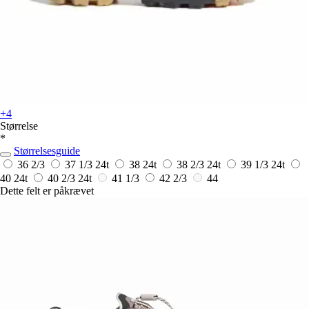
+4
Størrelse
*
Størrelsesguide
36 2/3
37 1/3
24t
38
24t
38 2/3
24t
39 1/3
24t
40
24t
40 2/3
24t
41 1/3
42 2/3
44
Dette felt er påkrævet