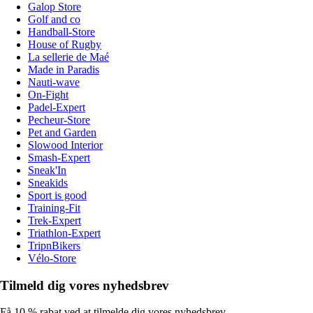
Galop Store
Golf and co
Handball-Store
House of Rugby
La sellerie de Maé
Made in Paradis
Nauti-wave
On-Fight
Padel-Expert
Pecheur-Store
Pet and Garden
Slowood Interior
Smash-Expert
Sneak'In
Sneakids
Sport is good
Training-Fit
Trek-Expert
Triathlon-Expert
TripnBikers
Vélo-Store
Tilmeld dig vores nyhedsbrev
Få 10 % rabat ved at tilmelde dig vores nyhedsbrev