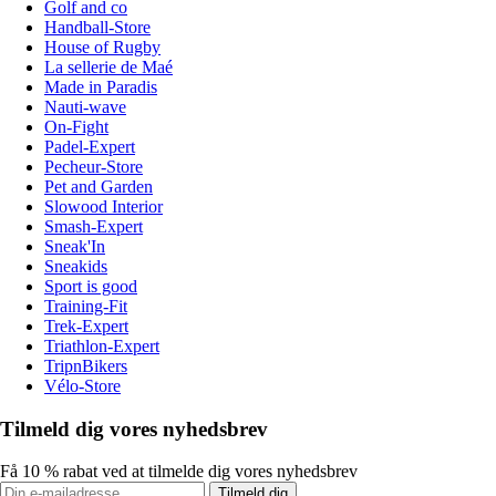
Golf and co
Handball-Store
House of Rugby
La sellerie de Maé
Made in Paradis
Nauti-wave
On-Fight
Padel-Expert
Pecheur-Store
Pet and Garden
Slowood Interior
Smash-Expert
Sneak'In
Sneakids
Sport is good
Training-Fit
Trek-Expert
Triathlon-Expert
TripnBikers
Vélo-Store
Tilmeld dig vores nyhedsbrev
Få 10 % rabat ved at tilmelde dig vores nyhedsbrev
Tilmeld dig