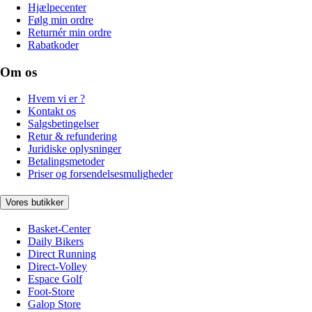
Hjælpecenter
Følg min ordre
Returnér min ordre
Rabatkoder
Om os
Hvem vi er ?
Kontakt os
Salgsbetingelser
Retur & refundering
Juridiske oplysninger
Betalingsmetoder
Priser og forsendelsesmuligheder
Vores butikker
Basket-Center
Daily Bikers
Direct Running
Direct-Volley
Espace Golf
Foot-Store
Galop Store