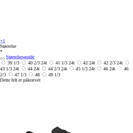
+1
Størrelse
*
Størrelsesguide
39 1/3
40 2/3
24t
41 1/3
24t
42
24t
42 2/3
24t
43 1/3
24t
44
24t
44 2/3
24t
45 1/3
24t
46
24t
46
2/3
47 1/3
48
49 1/3
Dette felt er påkrævet