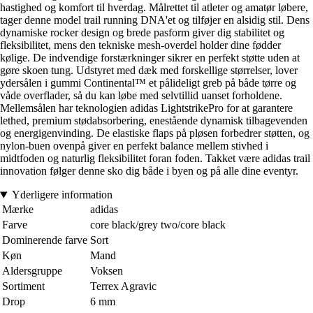
hastighed og komfort til hverdag. Målrettet til atleter og amatør løbere,
tager denne model trail running DNA'et og tilføjer en alsidig stil. Dens
dynamiske rocker design og brede pasform giver dig stabilitet og
fleksibilitet, mens den tekniske mesh-overdel holder dine fødder
kølige. De indvendige forstærkninger sikrer en perfekt støtte uden at
gøre skoen tung. Udstyret med dæk med forskellige størrelser, lover
ydersålen i gummi Continental™ et pålideligt greb på både tørre og
våde overflader, så du kan løbe med selvtillid uanset forholdene.
Mellemsålen har teknologien adidas LightstrikePro for at garantere
lethed, premium stødabsorbering, enestående dynamisk tilbagevenden
og energigenvinding. De elastiske flaps på pløsen forbedrer støtten, og
nylon-buen ovenpå giver en perfekt balance mellem stivhed i
midtfoden og naturlig fleksibilitet foran foden. Takket være adidas trail
innovation følger denne sko dig både i byen og på alle dine eventyr.
Yderligere information
Mærke
adidas
Farve
core black/grey two/core black
Dominerende farve
Sort
Køn
Mand
Aldersgruppe
Voksen
Sortiment
Terrex Agravic
Drop
6 mm