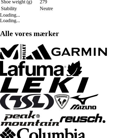
Shoe weight (g)
279
Stability
Neutre
Loading...
Loading...
Alle vores mærker