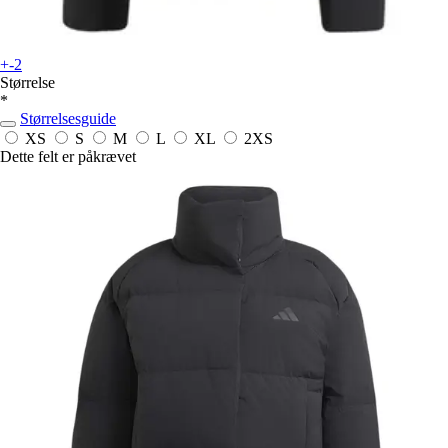
+-2
Størrelse
*
Størrelsesguide
XS
S
M
L
XL
2XS
Dette felt er påkrævet