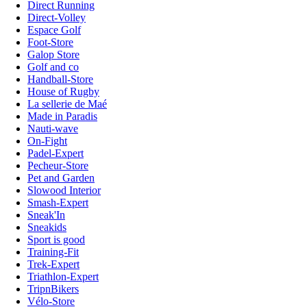
Direct Running
Direct-Volley
Espace Golf
Foot-Store
Galop Store
Golf and co
Handball-Store
House of Rugby
La sellerie de Maé
Made in Paradis
Nauti-wave
On-Fight
Padel-Expert
Pecheur-Store
Pet and Garden
Slowood Interior
Smash-Expert
Sneak'In
Sneakids
Sport is good
Training-Fit
Trek-Expert
Triathlon-Expert
TripnBikers
Vélo-Store