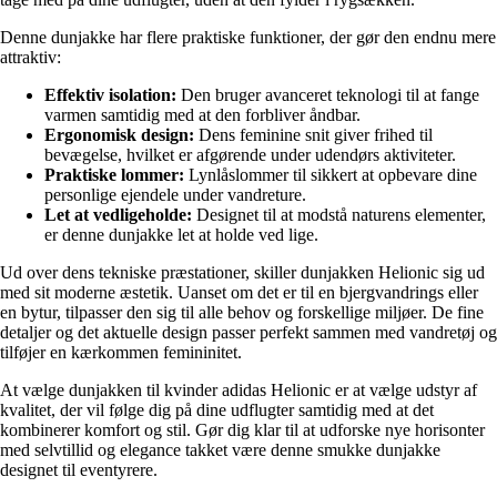
Denne dunjakke har flere praktiske funktioner, der gør den endnu mere
attraktiv:
Effektiv isolation:
Den bruger avanceret teknologi til at fange
varmen samtidig med at den forbliver åndbar.
Ergonomisk design:
Dens feminine snit giver frihed til
bevægelse, hvilket er afgørende under udendørs aktiviteter.
Praktiske lommer:
Lynlåslommer til sikkert at opbevare dine
personlige ejendele under vandreture.
Let at vedligeholde:
Designet til at modstå naturens elementer,
er denne dunjakke let at holde ved lige.
Ud over dens tekniske præstationer, skiller dunjakken Helionic sig ud
med sit moderne æstetik. Uanset om det er til en bjergvandrings eller
en bytur, tilpasser den sig til alle behov og forskellige miljøer. De fine
detaljer og det aktuelle design passer perfekt sammen med vandretøj og
tilføjer en kærkommen femininitet.
At vælge dunjakken til kvinder adidas Helionic er at vælge udstyr af
kvalitet, der vil følge dig på dine udflugter samtidig med at det
kombinerer komfort og stil. Gør dig klar til at udforske nye horisonter
med selvtillid og elegance takket være denne smukke dunjakke
designet til eventyrere.